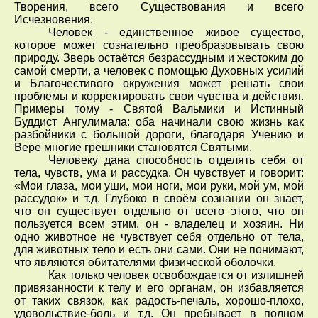
Творения, всего Существования и всего
Исчезновения.
Человек - единственное живое существо,
которое может сознательно преобразовывать свою
природу. Зверь остаётся безрассудным и жестоким до
самой смерти, а человек с помощью Духовных усилий
и Благочестивого окружения может решать свои
проблемы и корректировать свои чувства и действия.
Примеры тому - Святой Вальмики и Истинный
Буддист Ангулимала: оба начинали свою жизнь как
разбойники с большой дороги, благодаря Учению и
Вере многие грешники становятся Святыми.
Человеку дана способность отделять себя от
тела, чувств, ума и рассудка. Он чувствует и говорит:
«Мои глаза, мои уши, мои ноги, мои руки, мой ум, мой
рассудок» и т.д. Глубоко в своём сознании он знает,
что он существует отдельно от всего этого, что он
пользуется всем этим, он - владелец и хозяин. Ни
одно животное не чувствует себя отдельно от тела,
для животных тело и есть они сами. Они не понимают,
что являются обитателями физической оболочки.
Как только человек освобождается от излишней
привязанности к телу и его органам, он избавляется
от таких связок, как радость-печаль, хорошо-плохо,
удовольствие-боль и т.д. Он пребывает в полном