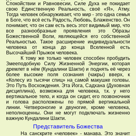
Спокойствии и Равновесии, Силе Духа не покидает
свою Единственную Реальность, своё «Я», Атму.
Тогда человек обнаруживает, что мир - это одна семья
в Боге, что всё есть Радость, Любовь, Блаженство. Он
понимает, что он сам есть весь этот видимый мир, что
все разнообразные проявления это Образы
Божественной Воли, являющейся его собственной
Реальностью. Такое расширение индивидуальности
человека от конца до конца Вселенной есть
Высочайший Прыжок человека.
К тому же только человек способен пробудить
Змееподобную Силу Жизненной Энергии, которая
дремлет в нём (Кундалини Шакти) и поднять её через
более высокие поля сознания (чакры) вверх, к
«Колесу из тысячи спиц» на самой макушке головы.
Это Путь Восхождения. Эта Йога, Садхана (Духовная
дисциплина), возможна для человека, т.к. у него
вертикальное тело, и когда он сидит, его позвоночник
и голова расположены по прямой вертикальной
линии. Четвероногие и двуногие, кроме человека,
неполноценны. Они не могут подключать жизненно
важную Кундалини Шакти.
Представитель Божества
На санскрите «человек» - манава. Это значит