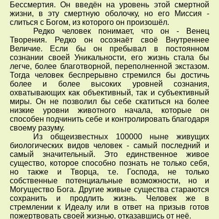
Бессмертия. Он введён на уровень этой смертной
жизни, в эту смертную оболочку, но его Миссия -
слиться с Богом, из которого он произошёл.
Редко человек понимает, что он - Венец
Творения. Редко он осознаёт своё Внутреннее
Величие. Если бы он пребывал в постоянном
сознании своей Уникальности, его жизнь стала бы
легче, более благотворной, переполненной экстазом.
Тогда человек беспрерывно стремился бы достичь
более и более высоких уровней сознания,
охватывающих как объективный, так и субъективный
миры. Он не позволил бы себе скатиться на более
низкие уровни животного начала, которые он
способен подчинить себе и контролировать благодаря
своему разуму.
Из общеизвестных 100000 ныне живущих
биологических видов человек - самый последний и
самый значительный. Это единственное живое
существо, которое способно познать не только себя,
но также и Творца, т.е. Господа, не только
собственные потенциальные возможности, но и
Могущество Бога. Другие живые существа стараются
сохранить и продлить жизнь. Человек же в
стремлении к Идеалу или в ответ на призыв готов
пожертвовать своей жизнью, отказавшись от неё.