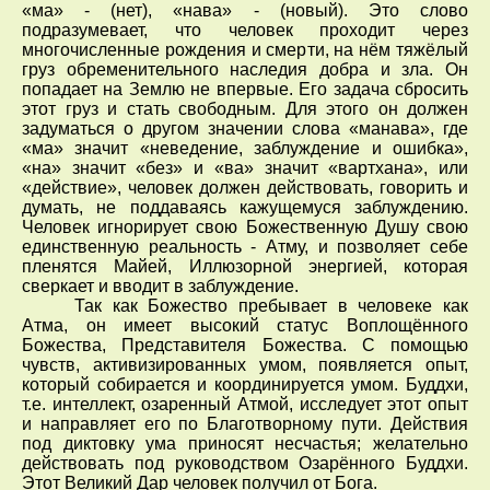
«ма» - (нет), «нава» - (новый). Это слово
подразумевает, что человек проходит через
многочисленные рождения и смерти, на нём тяжёлый
груз обременительного наследия добра и зла. Он
попадает на Землю не впервые. Его задача сбросить
этот груз и стать свободным. Для этого он должен
задуматься о другом значении слова «манава», где
«ма» значит «неведение, заблуждение и ошибка»,
«на» значит «без» и «ва» значит «вартхана», или
«действие», человек должен действовать, говорить и
думать, не поддаваясь кажущемуся заблуждению.
Человек игнорирует свою Божественную Душу свою
единственную реальность - Атму, и позволяет себе
пленятся Майей, Иллюзорной энергией, которая
сверкает и вводит в заблуждение.
Так как Божество пребывает в человеке как
Атма, он имеет высокий статус Воплощённого
Божества, Представителя Божества. С помощью
чувств, активизированных умом, появляется опыт,
который собирается и координируется умом. Буддхи,
т.е. интеллект, озаренный Атмой, исследует этот опыт
и направляет его по Благотворному пути. Действия
под диктовку ума приносят несчастья; желательно
действовать под руководством Озарённого Буддхи.
Этот Великий Дар человек получил от Бога.