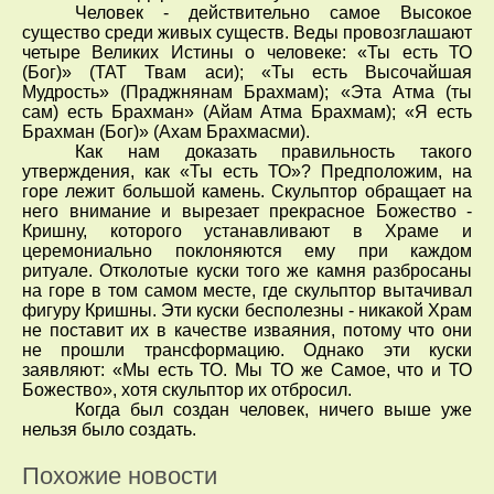
Человек - действительно самое Высокое
существо среди живых существ. Веды провозглашают
четыре Великих Истины о человеке: «Ты есть ТО
(Бог)» (ТАТ Твам аси); «Ты есть Высочайшая
Мудрость» (Праджнянам Брахмам); «Эта Атма (ты
сам) есть Брахман» (Айам Атма Брахмам); «Я есть
Брахман (Бог)» (Ахам Брахмасми).
Как нам доказать правильность такого
утверждения, как «Ты есть ТО»? Предположим, на
горе лежит большой камень. Скульптор обращает на
него внимание и вырезает прекрасное Божество -
Кришну, которого устанавливают в Храме и
церемониально поклоняются ему при каждом
ритуале. Отколотые куски того же камня разбросаны
на горе в том самом месте, где скульптор вытачивал
фигуру Кришны. Эти куски бесполезны - никакой Храм
не поставит их в качестве изваяния, потому что они
не прошли трансформацию. Однако эти куски
заявляют: «Мы есть ТО. Мы ТО же Самое, что и ТО
Божество», хотя скульптор их отбросил.
Когда был создан человек, ничего выше уже
нельзя было создать.
Похожие новости