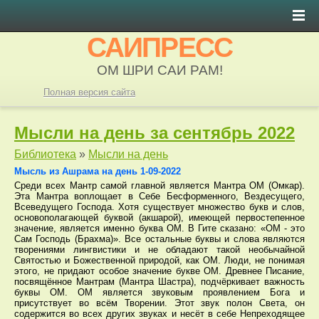
САИПРЕСС
ОМ ШРИ САИ РАМ!
Полная версия сайта
Мысли на день за сентябрь 2022
Библиотека
»
Мысли на день
Мысль из Ашрама на день 1-09-2022
Среди всех Мантр самой главной является Мантра ОМ (Омкар).
Эта Мантра воплощает в Себе Бесформенного, Вездесущего,
Всеведущего Господа. Хотя существует множество букв и слов,
основополагающей буквой (акшарой), имеющей первостепенное
значение, является именно буква ОМ. В Гите сказано: «ОМ - это
Сам Господь (Брахма)». Все остальные буквы и слова являются
творениями лингвистики и не обладают такой необычайной
Святостью и Божественной природой, как ОМ. Люди, не понимая
этого, не придают особое значение букве ОМ. Древнее Писание,
посвящённое Мантрам (Мантра Шастра), подчёркивает важность
буквы ОМ. ОМ является звуковым проявлением Бога и
присутствует во всём Творении. Этот звук полон Света, он
содержится во всех других звуках и несёт в себе Непреходящее