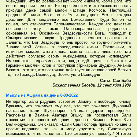
убеждении, что во Вселенной нет никого и ничего, кроме Бога, что
всё в Творении является Его проявлением и что Божественность
присуща даже самой малой частице Космоса. Настоящий
преданный видит Бога во всём и ощущает Его в каждом
действии. Для преданного всё Божественно. Куда бы он ни
пошёл, это становится Паломничеством. Каждое его действие
посвящено Богу. Такая Однонаправленная Преданность,
основанная на Осознании Вездесущности Бога, приводит к
Самореализации. Такую Преданность нелегко практиковать.
Заявить, что Бог Вездесущ, очень просто, но трудно применять
Знание этой Истины в повседневной жизни. Преданным, в
истинном смысле этого слова, можно назвать лишь того, кто
действует согласно своим убеждениям, которые исповедует.
Именно это подразумевается, когда идёт речь о Чистоте и
Гармонии мыслей, слов и поступков (Трикарана Шуддхи). Ананйа
Бхакта - это тот, кто постоянно действует на основе своей Веры в
то, что Господь Вездесущ, Всемогущ и Всеведущ.
Сатья Саи Баба
Божественная Беседа, 12 сентября 1989
Мысль из Ашрама на день 8-09-2022
Император Бали радушно встретил Ваману и пообещал юному
Брамину, что пожалует ему всё, что тот пожелает. Духовный
наставник Бали Шукрачарья обладал даром провидения.
Распознав в Вамане Аватара Вишну, он посоветовал Бали
отказаться от своего обещания, данного Вамане. Бали был
Великодушным. Он сказал: «Если Сам Господь пришёл ко мне и
просит подаяние, то как я могу упустить эту Счастливую
возможность и не исполнить Его смиренную просьбу? Я готов