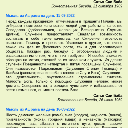
Сатья Саи Баба
Божественная Беседа, 21 октября 1969
Мысль из Ашрама на день 15-09-2022
Перед каждым праздником, отмечаемым в Прашанти Нилаям, мы
отбираем некоторое количество людей для работы в качестве
Севадалов (добровольцев, желающих Бескорыстно Служить
другим). Служение предоставляет Свадалам возможность
воспитать в себе такие качества, как Смирение, готовность
оказывать Помощь и проявлять Уважение к другим, что очень
важно как для их Духовного роста, так и для благополучия
общества. Каждый раз, беседуя с отобранными людьми и
рассказывая им о том, что от них требуется, Я особое внимание
обращаю на мотив, стоящий за их желанием служить. Из девяти
ступеней Преданности четвёртая и пятая посвящены Служению.
Они называются Падасеванам (Служение Стопам Господа) и
Дасйам (рассматривание себя в качестве Слуги Бога). Служение -
это деятельность, обусловленная стремлением снискать
Милость Бога. Только с помощью Служения человек может
достичь Совершенства, а овладев чувствами и избавившись от
всего низменного, он может постичь Бога.
Сатья Саи Баба
Божественная Беседа, 26 июня 1969
Мысль из Ашрама на день 16-09-2022
Шесть демонов: желания (кама), гнев (кродха), жадность (лобха),
привязанность (моха), гордыня (мада) и ненависть (матсарйа)
преследуют вас, сбивают с истинного пути, делают своими
рабами, лишают рассудка и причиняют страдания. Боритесь с