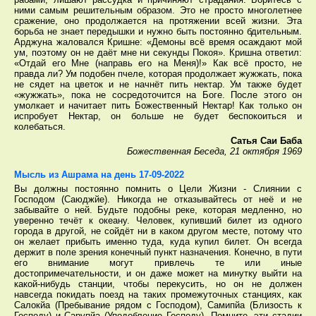
ними самым решительным образом. Это не просто многолетнее
сражение, оно продолжается на протяжении всей жизни. Эта
борьба не знает передышки и нужно быть постоянно бдительным.
Арджуна жаловался Кришне: «Демоны всё время осаждают мой
ум, поэтому он не даёт мне ни секунды Покоя». Кришна ответил:
«Отдай его Мне (направь его на Меня)!» Как всё просто, не
правда ли? Ум подобен пчеле, которая продолжает жужжать, пока
не сядет на цветок и не начнёт пить нектар. Ум также будет
«жужжать», пока не сосредоточится на Боге. После этого он
умолкает и начитает пить Божественный Нектар! Как только он
испробует Нектар, он больше не будет беспокоиться и
колебаться.
Сатья Саи Баба
Божественная Беседа, 21 октября 1969
Мысль из Ашрама на день 17-09-2022
Вы должны постоянно помнить о Цели Жизни - Слиянии с
Господом (Саюджйе). Никогда не отказывайтесь от неё и не
забывайте о ней. Будьте подобны реке, которая медленно, но
уверенно течёт к океану. Человек, купивший билет из одного
города в другой, не сойдёт ни в каком другом месте, потому что
он желает прибыть именно туда, куда купил билет. Он всегда
держит в поле зрения конечный пункт назначения. Конечно, в пути
его внимание могут привлечь те или иные
достопримечательности, и он даже может на минутку выйти на
какой-нибудь станции, чтобы перекусить, но он не должен
навсегда покидать поезд на таких промежуточных станциях, как
Салокйа (Пребывание рядом с Господом), Самипйа (Близость к
Господу) и Сарупйа (Уподобление Господу). Помните, эти стадии