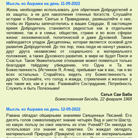
Мысль из Ашрама на день 11-09-2022
Жизнь необходимо использовать для обретения Добродетелей и
их защиты, а не для накопления тленных богатств. Слушайте
истории о Великих Святых и Праведниках, размышляйте о них,
чтобы их Идеалы запечатлелись в ваших Сердцах. В настоящее
время Добродетель становится редкостью как в отдельном
человеке, так и в семье, обществе, стране и во всех сферах
жизни: экономической, политической и даже Духовной. Также
наблюдается упадок Дисциплины, которая является основой для
развития Добродетелей. До тех пор, пока люди не начнут уважать
друг друга независимо от социального и материального
положения, а также Духовного развития, в мире не будет Покоя и
Счастья. Такое Уважительное отношение может появиться только
благодаря твёрдому убеждению, что Одна и Та же
Божественность (Истинное Я, Атма), пребывает как в вас, так и во
всех остальных. Старайтесь видеть эту Божественность в
других. Осознайте, что голод и жажда, стремления и желания у
них такие же, как и у вас. Развивайте Сострадание, Потребность
Служить и быть Полезными!
Сатья Саи Баба
Божественная Беседа, 22 февраля 1968
Мысль из Ашрама на день 12-09-2022
Равана обладал обширными знаниями Священных Писаний. Его
десять голов символизируют знание четырёх Вед и шести Шастр,
но какую пользу он смог извлечь из этих Учений? Он никогда не
использовал эти знания на практике. Он жаждал овладеть
материальной Природой (Пракрити) со всеми её материальными