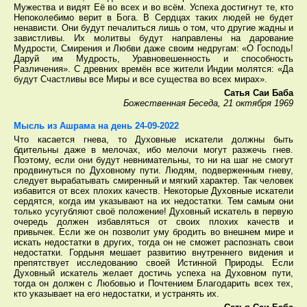
Мужества и видят Её во всех и во всём. Успеха достигнут те, кто
Непоколебимо верит в Бога. В Сердцах таких людей не будет
ненависти. Они будут печалиться лишь о том, что другие жадны и
завистливы. Их молитвы будут направлены на дарование
Мудрости, Смирения и Любви даже своим недругам: «О Господь!
Даруй им Мудрость, Уравновешенность и способность
Различения». С древних времён все жители Индии молятся: «Да
будут Счастливы все Миры и все существа во всех мирах».
Сатья Саи Баба
Божественная Беседа, 21 октября 1969
Мысль из Ашрама на день 24-09-2022
Что касается гнева, то Духовные искатели должны быть
бдительны даже в мелочах, ибо мелочи могут разжечь гнев.
Поэтому, если они будут невнимательны, то ни на шаг не смогут
продвинуться по Духовному пути. Людям, подверженным гневу,
следует вырабатывать смиренный и мягкий характер. Так человек
избавится от всех плохих качеств. Некоторые Духовные искатели
сердятся, когда им указывают на их недостатки. Тем самым они
только усугубляют своё положение! Духовный искатель в первую
очередь должен избавляться от своих плохих качеств и
привычек. Если же он позволит уму бродить во внешнем мире и
искать недостатки в других, тогда он не сможет распознать свои
недостатки. Гордыня мешает развитию внутреннего видения и
препятствует исследованию своей Истинной Природы. Если
Духовный искатель желает достичь успеха на Духовном пути,
тогда он должен с Любовью и Почтением Благодарить всех тех,
кто указывает на его недостатки, и устранять их.