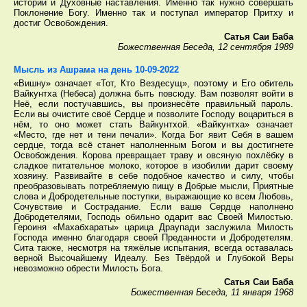
истории и Духовные наставления. Именно так нужно совершать
Поклонение Богу. Именно так и поступал император Притху и
достиг Освобождения.
Сатья Саи Баба
Божественная Беседа, 12 сентября 1989
Мысль из Ашрама на день 10-09-2022
«Вишну» означает «Тот, Кто Вездесущ», поэтому и Его обитель
Вайкунтха (Небеса) должна быть повсюду. Вам позволят войти в
Неё, если постучавшись, вы произнесёте правильный пароль.
Если вы очистите своё Сердце и позволите Господу воцариться в
нём, то оно может стать Вайкунтхой. «Вайкунтха» означает
«Место, где нет и тени печали». Когда Бог явит Себя в вашем
сердце, тогда всё станет наполненным Богом и вы достигнете
Освобождения. Корова превращает траву и овсяную похлёбку в
сладкое питательное молоко, которое в изобилии дарит своему
хозяину. Развивайте в себе подобное качество и силу, чтобы
преобразовывать потребляемую пищу в Добрые мысли, Приятные
слова и Добродетельные поступки, выражающие ко всем Любовь,
Сочувствие и Сострадание. Если ваше Сердце наполнено
Добродетелями, Господь обильно одарит вас Своей Милостью.
Героиня «Махабхараты» царица Драупади заслужила Милость
Господа именно благодаря своей Преданности и Добродетелям.
Сита также, несмотря на тяжёлые испытания, всегда оставалась
верной Высочайшему Идеалу. Без Твёрдой и Глубокой Веры
невозможно обрести Милость Бога.
Сатья Саи Баба
Божественная Беседа, 11 января 1968