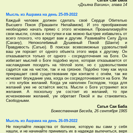
Сатья Саи Баба
«Дхьяна Вахини», глава 14
Мысль из Ашрама на день 25-09-2022
Каждый человек должен сделать своё Сердце Обителью
Высшего Покоя (Прашанти Нилайамом). И это преображение
необходимо начать прямо с этого мгновенья. Проанализируйте
свои мысли, слова и поступки и как можно быстрее избавьтесь от
всего плохого, что вредит вам и другим. Развивайте Силу Духа
(Сахану), Непоколебимый Душевный Покой (Шанти) и
Правдивость (Сатью). В поисках всевозможных удовольствий
ваш ум порхает от одного объекта этого мира к другому. Он
отказывается только от одного - сосредоточения на Боге. Он
избегает мыслей о Боге подобно мухе, которая отказывается от
наслаждения посидеть на тёплой золе, но с удовольствием
садится как на чистое, так и на грязное. Подобно тому как муха
прекращает своё существование при контакте с огнём, так же
исчезает блуждание ума, когда он сосредоточивается на Боге. Ум
- это клубок желаний. Когда ум наполнен Господом, тогда для
желаний уже не остаётся места. Мысли о Боге устраняют все
желания. А поскольку ум состоит из желаний, то при
исчезновении желаний, ум обретает Покой и вы становитесь
Свободными.
Сатья Саи Баба
Божественная Беседа, 26 сентября 1965
Мысль из Ашрама на день 26-09-2022
Не покупайте лекарства от болезни, которую вы сами у себя
нашли, и не начинайте принимать их в надежде вылечиться, веря