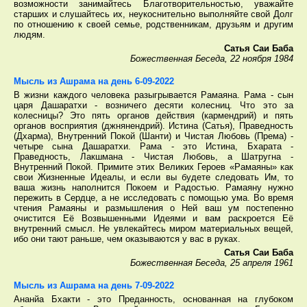
возможности занимайтесь Благотворительностью, уважайте
старших и слушайтесь их, неукоснительно выполняйте свой Долг
по отношению к своей семье, родственникам, друзьям и другим
людям.
Сатья Саи Баба
Божественная Беседа, 22 ноября 1984
Мысль из Ашрама на день 6-09-2022
В жизни каждого человека разыгрывается Рамаяна. Рама - сын
царя Дашаратхи - возничего десяти колесниц. Что это за
колесницы? Это пять органов действия (кармендрий) и пять
органов восприятия (джнянендрий). Истина (Сатья), Праведность
(Дхарма), Внутренний Покой (Шанти) и Чистая Любовь (Према) -
четыре сына Дашаратхи. Рама - это Истина, Бхарата -
Праведность, Лакшмана - Чистая Любовь, а Шатругна -
Внутренний Покой. Примите этих Великих Героев «Рамаяны» как
свои Жизненные Идеалы, и если вы будете следовать Им, то
ваша жизнь наполнится Покоем и Радостью. Рамаяну нужно
пережить в Сердце, а не исследовать с помощью ума. Во время
чтения Рамаяны и размышления о Ней ваш ум постепенно
очистится Её Возвышенными Идеями и вам раскроется Её
внутренний смысл. Не увлекайтесь миром материальных вещей,
ибо они тают раньше, чем оказываются у вас в руках.
Сатья Саи Баба
Божественная Беседа, 25 апреля 1961
Мысль из Ашрама на день 7-09-2022
Ананйа Бхакти - это Преданность, основанная на глубоком