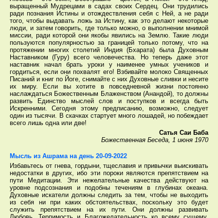
выращенный Мудрецами в садах своих Сердец. Они трудились
ради познания Истины и отождествления себя с Ней, а не ради
того, чтобы выдавать ложь за Истину, как это делают некоторые
люди, и затем говорить, где только можно, о выполнении мнимой
миссии, ради которой они якобы явились на Землю. Такие люди
пользуются популярностью за границей только потому, что на
протяжении многих столетий Индия (Бхарата) была Духовным
Наставником (Гуру) всего человечества. Но теперь даже этот
наставник начал брать уроки у наименее умных учеников и
гордиться, если они похвалят его! Взбивайте молоко Священных
Писаний и книг по Йоге, снимайте с них Духовные сливки и несите
их миру. Если вы хотите в повседневной жизни постоянно
наслаждаться Божественным Блаженством (Анандой), то должны
развить Единство мыслей слов и поступков и всегда быть
Искренними. Сегодня этому предписанию, возможно, следует
один из тысячи. В скачках стартует много лошадей, но побеждает
всего лишь одна или две!
Сатья Саи Баба
Божественная Беседа, 1 июня 1970
Мысль из Ашрама на день 20-09-2022
Избавьтесь от гнева, гордыни, тщеславия и привычки выискивать
недостатки в других, ибо эти пороки являются препятствием на
пути Медитации. Эти нежелательные качества действуют на
уровне подсознания и подобны течениям в глубинах океана.
Духовные искатели должны следить за тем, чтобы не выходить
из себя ни при каких обстоятельствах, поскольку это будет
служить препятствием на их пути. Они должны развивать
Любовь, Терпимость и Благожелательность ко всему сущему,