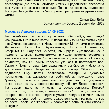
пусть даже испачканного и загрязнённого, но с оттиском Банка,
превращающего его в банкноту. Оттиск Преданности превратил
рис Кучелы в изысканное блюдо. Точно так же и вы подносите
Господу Плоды Чистой Любви (Премы), растущие на древе вашей
жизни.
Сатья Саи Баба
Божественная Беседа, 2 сентября 1963
Мысль из Ашрама на день 14-09-2022
Бог пребывает во всех существах. Он побуждает людей
изображать Его в виде картин и изваяний, чтобы они могли через
эти Образы обращаться к Нему со своими Молитвами и обретать
Душевный Покой. Без Вдохновения, Покоя и Блаженства,
которыми Он наделяет изнутри, вы будете чувствовать себя
подобно человеку, находящемуся в лодке, которую сорвало с
якоря и носит по волнам бушующего моря. Держитесь за Господа,
слушайте, как Он тихим голосом утешает и наставляет вас.
Идите к Нему, слушая Его указания, и вы быстро и безопасно
достигнете Цели. Когда вы молитесь перед Образом Бога,
подносите Ему цветы, воспеваете Мантры и Духовные
песнопения, накладываете на себя обеты, проходите через
бдения, то все эти действия очищают вас и устраняют
препятствия на пути осознания присущей вам Божественности.
На самом деле вы и есть Та Божественность, Которой
поклоняетесь, а не тело, с которым вы себя отождествляете и
которое носите с собой, подобно улитке. Когда вы избавитесь от
отождествления себя с телом, Божественность проявится в вас
во всём Своём Великолепии и озарит все ваши мысли слова и
поступки.