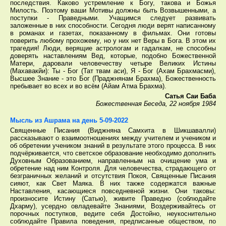
последствия. Каково устремление к Богу, такова и Божья
Милость. Поэтому ваши Мотивы должны быть Возвышенными, а
поступки - Праведными. Учащимся следует развивать
заложенные в них способности. Сегодня люди верят написанному
в романах и газетах, показанному в фильмах. Они готовы
поверить любому прохожему, но у них нет Веры в Бога. В этом их
трагедия! Люди, верящие астрологам и гадалкам, не способны
доверять наставлениям Вед, которые, подобно Божественной
Матери, даровали человечеству четыре Великих Истины
(Махавакйи): Ты - Бог (Тат твам аси), Я - Бог (Ахам Брахмасми),
Высшее Знание - это Бог (Праджнянам Брахма), Божественность
пребывает во всех и во всём (Айам Атма Брахма).
Сатья Саи Баба
Божественная Беседа, 22 ноября 1984
Мысль из Ашрама на день 5-09-2022
Священные Писания (Виджняна Самхита в Шикшавалли)
рассказывают о взаимоотношениях между учителем и учеником и
об обретении учеником знаний в результате этого процесса. В них
подчёркивается, что светское образование необходимо дополнить
Духовным Образованием, направленным на очищение ума и
обретение над ним Контроля. Для человечества, страдающего от
безграничных желаний и отсутствия Покоя, Священные Писания
сияют, как Свет Маяка. В них также содержатся важные
Наставления, касающиеся повседневной жизни. Они таковы:
произносите Истину (Сатью), живите Праведно (соблюдайте
Дхарму), усердно овладевайте Знаниями, Воздерживайтесь от
порочных поступков, ведите себя Достойно, неукоснительно
соблюдайте Правила поведения, предписанные обществом, по