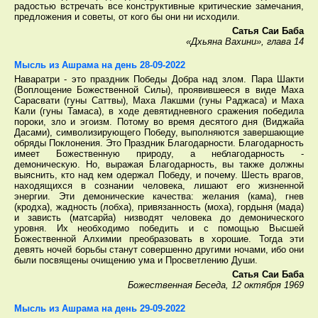
радостью встречать все конструктивные критические замечания,
предложения и советы, от кого бы они ни исходили.
Сатья Саи Баба
«Дхьяна Вахини», глава 14
Мысль из Ашрама на день 28-09-2022
Наваратри - это праздник Победы Добра над злом. Пара Шакти
(Воплощение Божественной Силы), проявившееся в виде Маха
Сарасвати (гуны Саттвы), Маха Лакшми (гуны Раджаса) и Маха
Кали (гуны Тамаса), в ходе девятидневного сражения победила
пороки, зло и эгоизм. Потому во время десятого дня (Виджайа
Дасами), символизирующего Победу, выполняются завершающие
обряды Поклонения. Это Праздник Благодарности. Благодарность
имеет Божественную природу, а неблагодарность -
демоническую. Но, выражая Благодарность, вы также должны
выяснить, кто над кем одержал Победу, и почему. Шесть врагов,
находящихся в сознании человека, лишают его жизненной
энергии. Эти демонические качества: желания (кама), гнев
(кродха), жадность (лобха), привязанность (моха), гордыня (мада)
и зависть (матсарйа) низводят человека до демонического
уровня. Их необходимо победить и с помощью Высшей
Божественной Алхимии преобразовать в хорошие. Тогда эти
девять ночей борьбы станут совершенно другими ночами, ибо они
были посвящены очищению ума и Просветлению Души.
Сатья Саи Баба
Божественная Беседа, 12 октября 1969
Мысль из Ашрама на день 29-09-2022