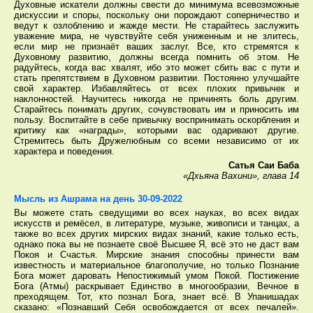
Духовные искатели должны свести до минимума всевозможные
дискуссии и споры, поскольку они порождают соперничество и
ведут к озлоблению и жажде мести. Не старайтесь заслужить
уважение мира, не чувствуйте себя униженным и не злитесь,
если мир не признаёт ваших заслуг. Все, кто стремятся к
Духовному развитию, должны всегда помнить об этом. Не
радуйтесь, когда вас хвалят, ибо это может сбить вас с пути и
стать препятствием в Духовном развитии. Постоянно улучшайте
свой характер. Избавляйтесь от всех плохих привычек и
наклонностей. Научитесь никогда не причинять боль другим.
Старайтесь понимать других, сочувствовать им и приносить им
пользу. Воспитайте в себе привычку воспринимать оскорбления и
критику как «награды», которыми вас одаривают другие.
Стремитесь быть Дружелюбным со всеми независимо от их
характера и поведения.
Сатья Саи Баба
«Дхьяна Вахини», глава 14
Мысль из Ашрама на день 30-09-2022
Вы можете стать сведущими во всех науках, во всех видах
искусств и ремёсел, в литературе, музыке, живописи и танцах, а
также во всех других мирских видах знаний, какие только есть,
однако пока вы не познаете своё Высшее Я, всё это не даст вам
Покоя и Счастья. Мирские знания способны принести вам
известность и материальное благополучие, но только Познание
Бога может даровать Непостижимый умом Покой. Постижение
Бога (Атмы) раскрывает Единство в многообразии, Вечное в
преходящем. Тот, кто познал Бога, знает всё. В Упанишадах
сказано: «Познавший Себя освобождается от всех печалей».