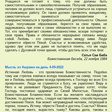
Учащихся не готовят к тому, что они должны быть
самостоятельными и самообеспеченными. Получив образование,
человек не должен всего лишь стремиться устроиться на хорошо
оплачиваемую работу. Он также должен проявлять инициативу,
самостоятельно заниматься саморазвитием и
совершенствоваться в профессиональной деятельности. Обычно
люди, получившие образование, борются за свои права, не
задумываясь при этом о своих обязанностях и не выполняя их.
Тот, кто пренебрегает своими обязанностями, вскоре потеряет и
свои права. Права и обязанности неразрывно связаны между
собой. Любовь - это связующее звено между ними. Люди
стремятся обрести Покой, Счастье и всевозможные удобства,
однако при этом они даже не пытаются понять, что им надо
сделать с Духовной точки зрения, чтобы достичь всех этих благ.
Сатья Саи Баба
Божественная Беседа, 22 ноября 1984
Мысль из Ашрама на день 4-09-2022
Истинная Любовь - это проявление Божественности. Подобно
тому как стрелка компаса всегда показывает на север, точно так
же и Любовь необходимо всегда проявлять к Господу во всех Его
проявлениях. Люди не стремятся к Богу, не укрепляют Веру в
Него и не развивают Преданность Ему, однако хотят, чтобы
Господь постоянно одаривал их Своей Милостью, Покоем и
Божественным Блаженством. Если вы желаете наслаждаться
Покоем, то должны жить, следуя наставлениям, способствующим
достижению Покоя. Как может неправедный человек, погрязший в
пороке, познать Истину, обрести Покой и достичь Счастья? Можно
ли, посадив манго, вырастить тыкву? Каковы дела, таковы и