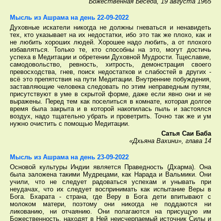
Божественная Беседа, 19 августа 1965
Мысль из Ашрама на день 22-09-2022
Духовные искатели никогда не должны гневаться и ненавидеть
тех, кто указывает на их недостатки, ибо это так же плохо, как и
не любить хороших людей. Хорошее надо любить, а от плохого
избавляться. Только те, кто способны на это, могут достичь
успеха в Медитации и обретении Духовной Мудрости. Тщеславие,
самодовольство, ревность, хитрость, демонстрация своего
превосходства, гнев, поиск недостатков и слабостей в других -
всё это препятствия на пути Медитации. Внутренние побуждения,
заставляющие человека следовать по этим неправедным путям,
присутствуют в уме в скрытой форме, даже если явно они и не
выражены. Перед тем как поселиться в комнате, которая долгое
время была закрыта и в которой накопилась пыль и застоялся
воздух, надо тщательно убрать и проветрить. Точно так же и ум
нужно очистить с помощью Медитации.
Сатья Саи Баба
«Дхьяна Вахини», глава 14
Мысль из Ашрама на день 23-09-2022
Основой культуры Индии является Праведность (Дхарма). Она
была заложена такими Мудрецами, как Нарада и Вальмики. Они
учили, что не следует радоваться успехам и унывать при
неудачах, что их следует воспринимать как испытание Веры в
Бога. Бхарата - страна, где Веру в Бога дети впитывают с
молоком матери, поэтому они никогда не поддаются ни
ликованию, ни отчаянию. Они полагаются на присущую им
Божественность, находят в Ней неисчерпаемый источник Силы и