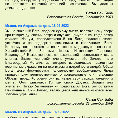
не являются конечной станцией назначения. Вы должны
двигаться дальше.
Сатья Саи Баба
Божественная Беседа, 2 сентября 1963
Мысль из Ашрама на день 18-09-2022
Ум, не знающий Бога, подобен сухому листу, взлетающему вверх
при каждом дуновении ветра и опускающемуся вниз, когда ветер
стихает. Но ум, сосредоточенный на Боге, подобен скале,
устойчив и не подвержен сомнениям и колебаниям. Бога,
Которому поклоняются и на Которого медитируют, называют
Хиранйагарбхой - Золотым Чревом, Источником Творения,
Вездесущей Божественностью, пожелавшей проявиться и стать
многим. Эпитет «золотой» очень уместен, ибо Золото - это
Благородный Металл, из которого изготавливают различные
ювелирные украшения на все вкусы и потребности людей. Образ
Бога также формируется человеческим воображением. Люди
придают Ему величественные, очаровательные или пугающие
Образы, перед Которыми они изливают свои страхи, желания и
мечты. Они принимают Их как своих Друзей, Владык или
Учителей. Но как бы человек ни представлял Бога, Бог остаётся
Неизменным. Он - Золото, являющееся неизменной основой всех
золотых украшений.
Сатья Саи Баба
Божественная Беседа, 21 октября 1969
Мысль из Ашрама на день 19-09-2022
Любовь - это семя, Бесстрашие - цветок, а Покой - это плод,