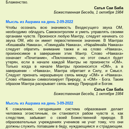
Блаженство.
Сатья Саи Баба
Божественная Беседа, 1 октября 1984
Мысль из Ашрама на день 2-09-2022
Чтобы осознать всю значимость Вездесущего звука ОМ,
необходимо обладать Самоконтролем и уметь управлять своими
органами чувств. Произнося любую Мантру, следует начинать со
звука ОМ, ибо он имеет первостепенное значение. В Мантрах
«Кешавайа Намаха», «Говиндайа Намаха», «Нарайянайа Намаха»
следует обратить внимание также и на слово «Намаха»,
произносимое в завершении этих Мантр. Слово «Намаха»
означает «Почитание», «Поклонение», но этот смысл будет
утерян, если в начале каждой Мантры не произнести «ОМ».
Только когда в начале Мантры произносится «ОМ», а в
завершении - «Намаха», Мантра обретает и Силу, и Смысл.
Следует признать неразрывную связь между «ОМ» и «Намаха».
Слово «Намаха» символизирует Природу, а «ОМ» - Бога. Таким
образом Мантра раскрывает связь между Природой и Богом.
Сатья Саи Баба
Божественная Беседа, 1 октября 1984
Мысль из Ашрама на день 3-09-2022
К сожалению, сегодняшняя система образования делает
человека эгоистичным, он становится рабом чувств и, как
следствие, забывает о своей Божественной природе. В
образовательных учреждениях учеников не учат тому, что они
должны служить попавшим в беду, нуждающимся и страдающим.