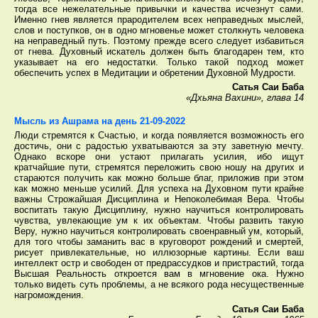
тогда все нежелательные привычки и качества исчезнут сами.
Именно гнев является прародителем всех неправедных мыслей,
слов и поступков, он в одно мгновенье может столкнуть человека
на неправедный путь. Поэтому прежде всего следует избавиться
от гнева. Духовный искатель должен быть благодарен тем, кто
указывает на его недостатки. Только такой подход может
обеспечить успех в Медитации и обретении Духовной Мудрости.
Сатья Саи Баба
«Дхьяна Вахини», глава 14
Мысль из Ашрама на день 21-09-2022
Люди стремятся к Счастью, и когда появляется возможность его
достичь, они с радостью ухватываются за эту заветную мечту.
Однако вскоре они устают прилагать усилия, ибо ищут
кратчайшие пути, стремятся переложить свою ношу на других и
стараются получить как можно больше благ, приложив при этом
как можно меньше усилий. Для успеха на Духовном пути крайне
важны Строжайшая Дисциплина и Непоколебимая Вера. Чтобы
воспитать такую Дисциплину, нужно научиться контролировать
чувства, увлекающие ум к их объектам. Чтобы развить такую
Веру, нужно научиться контролировать своенравный ум, который,
для того чтобы заманить вас в круговорот рождений и смертей,
рисует привлекательные, но иллюзорные картины. Если ваш
интеллект остр и свободен от предрассудков и пристрастий, тогда
Высшая Реальность откроется вам в мгновение ока. Нужно
только видеть суть проблемы, а не всякого рода несущественные
нагромождения.
Сатья Саи Баба