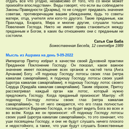
отдать всё что угодно, независимо от того, что со мной может
произойти впоследствии». Веды говорят, что если вы соблюдаете
Законы Праведности (Дхармы), то не следует придавать значения
советам, противоречащим вашим убеждениям, будь то советы
матери, отца, учителя или кого-то другого. Такие преданные, как
Прахлада, Бхарата, Мира и многие другие, слушали только
Повеления Господа. Никто не имеет права становиться между
преданным и Богом, в каких бы отношениях они с преданным ни
состояли.
Сатья Саи Баба
Божественная Беседа, 12 сентября 1989
Мысль из Ашрама на день 9-09-2022
Император Притху избрал в качестве своей Духовной практики
Преданное Поклонение Господу. Он показал, какое важное
значение имеет посвящение всех органов и частей тела (Анга
Арчанам) Богу. «Я подношу Господу лотосы своих глаз (нетра
камалам самарпайами), я подношу Господу лотосы своих ушей
(шротра камалам самарпайами), я подношу Господу лотос своего
Сердца (Хридайа камалам самарпайами). Таким образом, Притху
рассматривал каждый орган как лотос, который нужно
предложить Господу. Когда преданный произносит Мантру: «Я
подношу Господу лотосы своих глаз (нетра камалам
самарпайами)», то от него ожидается, что его глаза полностью
посвящаются Видению Господа, и он будет видеть Бога во всех и
во всём. Когда же он произносит: «Я подношу Господу лотосы
своих ушей (шротра камалам самарпайами)», то это означает, что
уши посвящены Господу, и они не будут слушать ничего плохого
и недостойного, а также, что уши будут слушать Божественные