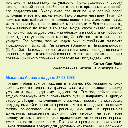
рекламе и написанному на упаковке. Прислушайтесь к совету
врача, который знает особенности вашего организма и способы
его поддержания. Выслушайте его диагноз и с полной верой
исполняйте все его назначения. Такого врача называют Гуру. Он
поможет вам избавиться от пелены невежества и иллюзии. Когда
же это произойдёт, вы в полной мере ощутите Божественность,
пребывающую во всех и во всём. Когда кто-то сказал Сократу,
что не смог разглядеть Бога «на облаке» и в необъятной небесной
выси, где, по утверждению многих, Он обитает, тот ответил, что
увидеть Его можно, только надев очки с тройными линзами:
Преданности (Бхакти), Различения (Вивеки) и Непривязанности
(Вайрагйи). Прахлада носил такие очки и видел Господа во всех и
во всём, и даже в каменной колонне. А его отец носил на глазах
повязку циничного сомнения и поэтому не мог увидеть Бога.
Сатья Саи Баба
Божественная Беседа, 20 октября 1966
Мысль из Ашрама на день 27-09-2022
Трудно избавиться от гордыни и эгоизма, ибо каждый испокон
веков самостоятельно выстраивал свою жизнь, позволяя своему
уму идти туда, куда ему вздумается. Поэтому сейчас очень
трудно повернуть его с привычного пути и направить в другую
сторону. Людям, наполненным эгоизмом, нравится властвовать
над другими. Они не хотят признать, что это сродни отношениям
между рабовладельцем и рабами, ибо они не принимают
аргументы, выдвинутые другими! Они смотрят на всё через
пелену эгоизма: «мои слова правдивые», «моё мнение верно»,
«мои поступки правильны». Так они и проживают свои жизни.
Такое поведение вредно для Духовных искателей. Они должны с