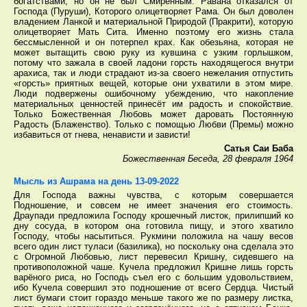
богатствами, но он не был Смиренным. Равана отказался от
Господа (Пуруши), Которого олицетворяет Рама. Он был доволен
владением Ланкой и материальной Природой (Пракрити), которую
олицетворяет Мать Сита. Именно поэтому его жизнь стала
бессмысленной и он потерпел крах. Как обезьяна, которая не
может вытащить свою руку из кувшина с узким горлышком,
потому что зажала в своей ладони горсть находящегося внутри
арахиса, так и люди страдают из-за своего нежелания отпустить
«горсть» приятных вещей, которые они ухватили в этом мире.
Люди подвержены ошибочному убеждению, что накопление
материальных ценностей принесёт им радость и спокойствие.
Только Божественная Любовь может даровать Постоянную
Радость (Блаженство). Только с помощью Любви (Премы) можно
избавиться от гнева, ненависти и зависти!
Сатья Саи Баба
Божественная Беседа, 28 февраля 1964
Мысль из Ашрама на день 13-09-2022
Для Господа важны чувства, с которым совершается
Подношение, и совсем не имеет значения его стоимость.
Драупади предложила Господу крошечный листок, прилипший ко
дну сосуда, в котором она готовила пищу, и этого хватило
Господу, чтобы насытиться. Рукмини положила на чашу весов
всего один лист туласи (базилика), но поскольку она сделала это
с Огромной Любовью, лист перевесил Кришну, сидевшего на
противоположной чаше. Кучела предложил Кришне лишь горсть
варёного риса, но Господь съел его с большим удовольствием,
ибо Кучела совершил это подношение от всего Сердца. Чистый
лист бумаги стоит гораздо меньше такого же по размеру листка,