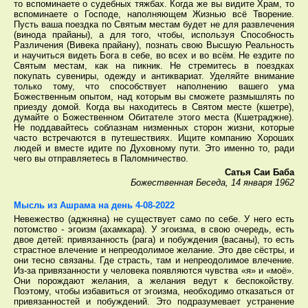
то вспоминаете о судебных тяжбах. Когда же вы видите Храм, то
вспоминаете о Господе, наполняющем Жизнью всё Творение.
Пусть ваша поездка по Святым местам будет не для развлечения
(винода прайаны), а для того, чтобы, используя Способность
Различения (Вивека прайану), познать свою Высшую Реальность
и научиться видеть Бога в себе, во всех и во всём. Не ездите по
Святым местам, как на пикник. Не стремитесь в поездках
покупать сувениры, одежду и антиквариат. Уделяйте внимание
только тому, что способствует наполнению вашего ума
Божественным опытом, над которым вы сможете размышлять по
приезду домой. Когда вы находитесь в Святом месте (кшетре),
думайте о Божественном Обитателе этого места (Кшетраджне).
Не поддавайтесь соблазнам низменных сторон жизни, которые
часто встречаются в путешествиях. Ищите компанию Хороших
людей и вместе идите по Духовному пути. Это именно то, ради
чего вы отправляетесь в Паломничество.
Сатья Саи Баба
Божественная Беседа, 14 января 1962
Мысль из Ашрама на день 4-08-2022
Невежество (аджняна) не существует само по себе. У него есть
потомство - эгоизм (ахамкара). У эгоизма, в свою очередь, есть
двое детей: привязанность (рага) и побуждения (васаны), то есть
страстное влечение и непреодолимое желание. Это две сёстры, и
они тесно связаны. Где страсть, там и непреодолимое влечение.
Из-за привязанности у человека появляются чувства «я» и «моё».
Они порождают желания, а желания ведут к беспокойству.
Поэтому, чтобы избавиться от эгоизма, необходимо отказаться от
привязанностей и побуждений. Это подразумевает устранение