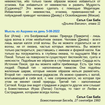
невежества, ибо только таким образом можно избавиться от
эгоизма. Как избавиться от невежества и развить Мудрость
(Суджняну)? Это можно сделать с помощью Медитации.
Избавление от невежества, эгоизма, привязанностей и
побуждений приводит человека (Дживу) к Освобождению (Мокше).
Сатья Саи Баба
«Дхьяна Вахини», глава 11
Мысль из Ашрама на день 5-08-2022
Бог (Атма) - это Безбрежный океан. Природа (Пракрити) - лишь
одна волна в этом необъятном океане. Человек (Джива) - всего
лишь малая капля этой волны. Вы не можете отделиться ни от
волны, ни от океана, частью которых являетесь. Вы можете
только раствориться, расставшись с именем и формой капли. Как
только вы погружаетесь в глубины океана, то ощущаете Мир и
Покой. Только на поверхности существуют беспокойство, суета и
неясности. Подобным же образом в глубинах вашего Сердца есть
Источник Покоя, где вы можете найти прибежище. Есть три типа
людей. Первый тип - наполненные тамасом. Они подобны
железным шарам, которые никоим образом нельзя размягчить.
Второй тип - наполненные раджасом. Их можно сравнить с ватой,
впитывающей в себя всё, с чем соприкасается, но которая при
этом не меняет своей природы. Третий тип - наполненные
Саттвой. Когда они видят страдания и радости других или слышат
о Божественных Играх (Лилах) Господа, то тают от Любви и
Сострадания, которыми всегда полны.
Сатья Саи Баба
Божественная Беседа, 27 сентября 1960