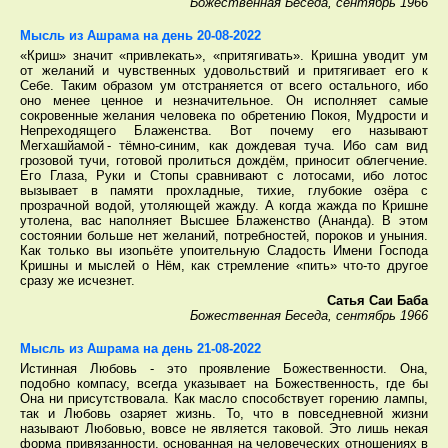
Божественная Беседа, сентябрь 1966
Мысль из Ашрама на день 20-08-2022
«Криш» значит «привлекать», «притягивать». Кришна уводит ум
от желаний и чувственных удовольствий и притягивает его к
Себе. Таким образом ум отстраняется от всего остального, ибо
оно менее ценное и незначительное. Он исполняет самые
сокровенные желания человека по обретению Покоя, Мудрости и
Непреходящего Блаженства. Вот почему его называют
Мегхашйамой - тёмно-синим, как дождевая туча. Ибо сам вид
грозовой тучи, готовой пролиться дождём, приносит облегчение.
Его Глаза, Руки и Стопы сравнивают с лотосами, ибо лотос
вызывает в памяти прохладные, тихие, глубокие озёра с
прозрачной водой, утоляющей жажду. А когда жажда по Кришне
утолена, вас наполняет Высшее Блаженство (Ананда). В этом
состоянии больше нет желаний, потребностей, пороков и уныния.
Как только вы изопьёте упоительную Сладость Имени Господа
Кришны и мыслей о Нём, как стремление «пить» что-то другое
сразу же исчезнет.
Сатья Саи Баба
Божественная Беседа, сентябрь 1966
Мысль из Ашрама на день 21-08-2022
Истинная Любовь - это проявление Божественности. Она,
подобно компасу, всегда указывает на Божественность, где бы
Она ни присутствовала. Как масло способствует горению лампы,
так и Любовь озаряет жизнь. То, что в повседневной жизни
называют Любовью, вовсе не является таковой. Это лишь некая
форма привязанности, основанная на человеческих отношениях в