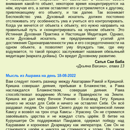
внимания какой-то объект, некоторое время концентрируется на
нём, изучая его, а затем оставляет его и устремляется к другому,
привлекающему его объекту, и так далее. Так возникает
Беспокойство ума. Духовный искатель должен постоянно
отслеживать эту особенность ума и учиться его контролировать.
Когда ум мечется от объекта к объекту, его нужно направить на
правильный путь и сконцентрировать на нужном объекте. Это
Истинная Духовная Практика и Настоящая Медитация. Однако,
если Духовный искатель не предпринимает усилий для
достижения Однонаправленности ума и его сосредоточенности на
одном объекте, а позволяет уму блуждать там, где ему
вздумается, то такой процесс заслуживает названия обезьяньей
медитации (марката дхйаны). Он вредит Духовному развитию.
Сатья Саи Баба
«Дхьяна Вахини», глава 13
Мысль из Ашрама на день 18-08-2022
Вам следует понять разницу между Аватарами Рамой и Кришной.
Кришна совершал деяния, пребывая в Блаженстве, а Рама
наслаждался Блаженством, совершая деяния. Рама
способствовал воцарению Истины и Праведности на Земле.
Кришна же дал миру Вечное Учение - Бхагавад Гиту. Кришна
ничего не искал для Себя и ничего не оставлял Себе. Он всё
раздавал людям. Он сразил Своего дядю по материнской линии
Камсу и возвёл на трон отца Камсы - Уграсену. Он не стремился
завоёвывать царства и не жаждал стать царём. В битве на
Курукшетре Он поддерживал Пандавов, одержал победу над
Кауравами и короновал Дхармаджу как императора. Сам Он не
становился царём и никогда не стремился к этому. На самом