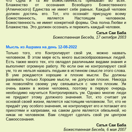
что Одна и Та же Божественность пребывает во всех.
Блаженство от осознания Всеобщего Божественного
(Атмического) Единства не имеет себе равных. Каждый человек
должен достичь его. Тот, кто осознаёт присущую всему
Божественность, является Настоящим человеком.
Божественность не имеет конкретной формы. Она полна Любви и
Блаженства. Это должен осознать и пережить каждый человек.
Сатья Саи Баба
Божественная Беседа, 17 октября 2003
Мысль из Ашрама на день 12-08-2022
Только того, кто Контролирует свой ум, можно назвать
человеком. В этом мире есть много высокообразованных людей.
Есть также много тех, кто овладел различными видами знания и
выполняет огромную работу. Но если они не контролируют свой
ум, то их нельзя назвать людьми в истинном смысле этого слова.
В уме рождаются хорошие и плохие мысли. Вы должны
развивать только Хорошие мысли, не допуская плохих. Никогда
не позволяйте своему уму связываться с чем-то плохим. Ум
очень важен в жизни человека, поэтому в первую очередь
необходимо научиться Контролировать ум. Однако многие люди
не придают этому должного значения. Тот, кто считает ум
основой своей жизни, является настоящим человеком. Тот, кто не
придаёт уму особого значения, не контролирует его и потакает его
прихотями и капризами, на самом деле является обезьяной, но
никак не человеком. Вам следует сделать свой ум центром
Самоосознания.
Сатья Саи Баба
Божественная Беседа, 6 мая 2007