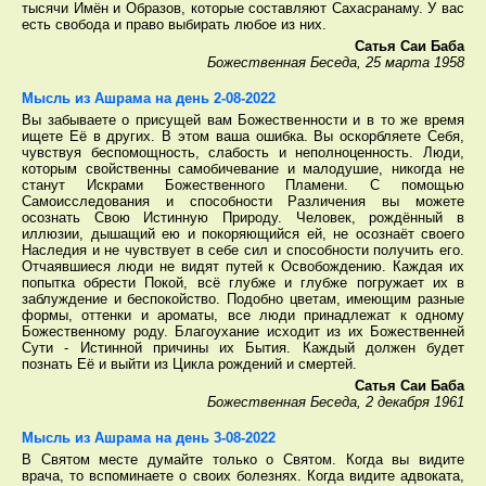
тысячи Имён и Образов, которые составляют Сахасранаму. У вас
есть свобода и право выбирать любое из них.
Сатья Саи Баба
Божественная Беседа, 25 марта 1958
Мысль из Ашрама на день 2-08-2022
Вы забываете о присущей вам Божественности и в то же время
ищете Её в других. В этом ваша ошибка. Вы оскорбляете Себя,
чувствуя беспомощность, слабость и неполноценность. Люди,
которым свойственны самобичевание и малодушие, никогда не
станут Искрами Божественного Пламени. С помощью
Самоисследования и способности Различения вы можете
осознать Свою Истинную Природу. Человек, рождённый в
иллюзии, дышащий ею и покоряющийся ей, не осознаёт своего
Наследия и не чувствует в себе сил и способности получить его.
Отчаявшиеся люди не видят путей к Освобождению. Каждая их
попытка обрести Покой, всё глубже и глубже погружает их в
заблуждение и беспокойство. Подобно цветам, имеющим разные
формы, оттенки и ароматы, все люди принадлежат к одному
Божественному роду. Благоухание исходит из их Божественней
Сути - Истинной причины их Бытия. Каждый должен будет
познать Её и выйти из Цикла рождений и смертей.
Сатья Саи Баба
Божественная Беседа, 2 декабря 1961
Мысль из Ашрама на день 3-08-2022
В Святом месте думайте только о Святом. Когда вы видите
врача, то вспоминаете о своих болезнях. Когда видите адвоката,