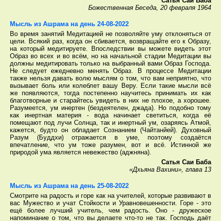
Сатья Саи Баба
Божественная Беседа, 20 февраля 1964
Мысль из Ашрама на день 24-08-2022
Во время занятий Медитацией не позволяйте уму отклоняться от
цели. Всякий раз, когда он сбивается, возвращайте его к Образу,
на который медитируете. Впоследствии вы можете видеть этот
Образ во всех и во всём, но на начальной стадии Медитации вы
должны медитировать только на выбранный вами Образ Господа.
Не следует ежедневно менять Образ. В процессе Медитации
также нельзя давать волю мыслям о том, что вам неприятно, что
вызывает боль или колеблет вашу Веру. Если такие мысли всё
же появляются, тогда постепенно научитесь принимать их как
благотворные и старайтесь увидеть в них не плохое, а хорошее.
Разумеется, ум инертен (бездеятелен, джада). Но подобно тому
как инертная материя - вода начинает светиться, когда её
помещают под лучи Солнца, так и инертный ум, озаряясь Атмой,
кажется, будто он обладает Сознанием (Чайтанйей). Духовный
Разум (Буддхи) отражается в уме, поэтому создаётся
впечатление, что ум тоже разумен, вот и всё. Истинной же
природой ума является невежество (аджняна).
Сатья Саи Баба
«Дхьяна Вахини», глава 13
Мысль из Ашрама на день 25-08-2022
Смотрите на радость и горе как на учителей, которые развивают в
вас Мужество и учат Стойкости и Уравновешенности. Горе - это
ещё более лучший учитель, чем радость. Оно - дружеское
напоминание о том, что вы делаете что-то не так. Господь даёт