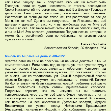
как Свою Защиту, так и попускает. Ибо как Он может быть
Господом, если не будет настаивать на строгом соблюдении
Своих Наставлений и строгом послушании? Вы близки к Господу и
далеки от Него ровно настолько, насколько сами считаете.
Расстояние от Меня до вас такое же, как расстояние от вас до
Меня, не так ли? Однако вы жалуетесь, что Я становлюсь всё
дальше и дальше от вас, хотя вы приближаетесь ко Мне всё
ближе и ближе. Как такое может быть? Я так же близок к вам, как
и вы ко Мне! Эта близость достигается Преданностью, которая не
может быть устойчивой, если не избавиться от эгоистических
чувств «я» и «моё».
Сатья Саи Баба
Божественная Беседа, 20 февраля 1964
Мысль из Ашрама на день 26-08-2022
Чувства сами по себе не способны ни на какие действия. Они не
самостоятельны. Если взять под контроль ум, то и чувства будут
под контролем. Некоторые люди для обретения Контроля над
умом пытаются контролировать чувства. Это показывает, что они
не знают, как контролировать ум. Самый эффективный способ
обрести Контроль над умом - это избавиться от желаний. Какими
бы бдительными ни были стражники, ловкий грабитель всё равно
может пробраться внутрь сотней удивительных способов.
Подобным образом, как бы искусно вы ни пытались
контролировать чувства, ум всё равно будет перетягивать их на
свою сторону и исполнять через них свои желания! Вспомните,
как несмотря на все обретённые Духовные заслуги, Мудрец
Вишвамитра не устоял перед Небесными Красавицами
(Апсарами), посланными Индрой, чтобы соблазнить его и таким