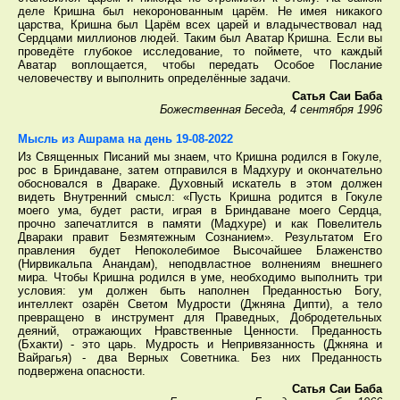
деле Кришна был некоронованным царём. Не имея никакого
царства, Кришна был Царём всех царей и владычествовал над
Сердцами миллионов людей. Таким был Аватар Кришна. Если вы
проведёте глубокое исследование, то поймете, что каждый
Аватар воплощается, чтобы передать Особое Послание
человечеству и выполнить определённые задачи.
Сатья Саи Баба
Божественная Беседа, 4 сентября 1996
Мысль из Ашрама на день 19-08-2022
Из Священных Писаний мы знаем, что Кришна родился в Гокуле,
рос в Бриндаване, затем отправился в Мадхуру и окончательно
обосновался в Двараке. Духовный искатель в этом должен
видеть Внутренний смысл: «Пусть Кришна родится в Гокуле
моего ума, будет расти, играя в Бриндаване моего Сердца,
прочно запечатлится в памяти (Мадхуре) и как Повелитель
Двараки правит Безмятежным Сознанием». Результатом Его
правления будет Непоколебимое Высочайшее Блаженство
(Нирвикальпа Анандам), неподвластное волнениям внешнего
мира. Чтобы Кришна родился в уме, необходимо выполнить три
условия: ум должен быть наполнен Преданностью Богу,
интеллект озарён Светом Мудрости (Джняна Дипти), а тело
превращено в инструмент для Праведных, Добродетельных
деяний, отражающих Нравственные Ценности. Преданность
(Бхакти) - это царь. Мудрость и Непривязанность (Джняна и
Вайрагья) - два Верных Советника. Без них Преданность
подвержена опасности.
Сатья Саи Баба