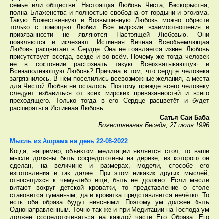
семье или обществе. Настоящая Любовь Чиста, Бескорыстна,
полна Блаженства и полностью свободна от гордыни и эгоизма.
Такую Божественную и Возвышенную Любовь можно обрести
только с помощью Любви. Все мирские взаимоотношения и
привязанности не являются Настоящей Любовью. Они
появляются и исчезают. Истинная Вечная Всеобъемлющая
Любовь расцветает в Сердце. Она не появляется извне. Любовь
присутствует всегда, везде и во всём. Почему же тогда человек
не в состоянии распознать такую Всеохватывающую и
Всенаполняющую Любовь? Причина в том, что сердце человека
загрязнилось. В нём поселились всевозможные желания, а места
для Чистой Любви не осталось. Поэтому прежде всего человеку
следует избавиться от всех мирских привязанностей и всего
преходящего. Только тогда в его Сердце расцветёт и будет
расширяться Истинная Любовь.
Сатья Саи Баба
Божественная Беседа, 27 июля 1996
Мысль из Ашрама на день 22-08-2022
Когда, например, объектом медитации является стол, то ваши
мысли должны быть сосредоточены на дереве, из которого он
сделан, на величине и размерах, модели, способе его
изготовления и так далее. При этом никаких других мыслей,
относящихся к чему-либо ещё, быть не должно. Если мысли
витают вокруг детской кроватки, то представление о столе
становится туманным, да и кроватка представляется нечётко. То
есть оба образа будут неясными. Поэтому ум должен быть
Однонаправленным. Точно так же и при Медитации на Господа ум
должен сосредоточиваться на каждой части Его Образа, Его