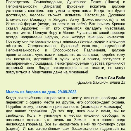
Посредством Самообладания, Душевного Покоя (Шанти) и
Непривязанности (Вайрагйи) Духовный искатель должен
установить контроль над умом и чувствами. Когда это будет
достигнуто, человек сможет испытать Настоящее Духовное
Блаженство (Ананду) и Увидеть Атму (Божественность) в её
Истинной форме (везде, во всех и во всём). Вот почему Кришна
сказал Арджуне: «Тот, кто стремится овладеть чувствами,
должен иметь Полную Веру в Меня». Чувства по своей природе
всегда направлены наружу, они жаждут внешних контактов.
Поэтому они непрерывно тянут невежественных людей к внешним
объектам. Следовательно, Духовный искатель, наделённый
Непривязанностью и Способностью Различения, должен
препятствовать чувствам и подавлять их вспышки, подобно тому
как наездник, держащий в руках кнут и вожжи, поступает с
разъярёнными лошадьми. Неконтролируемые чувства причиняют
огромный вред. Люди, находящиеся в их власти, не могут
погрузиться в Медитацию даже на мгновенье!
Сатья Саи Баба
«Дхьяна Вахини», глава 13
Мысль из Ашрама на день 29-08-2022
Когда заключённого отправляют к месту лишения свободы или
перевозят с одного места на другое, его сопровождает охрана.
Подобно этому, эгоизм и привязанность (ахамкара и мамакара) -
два ваших стражника. До тех пор, пока они с вами, вы не
свободны. Коль Я упомянул о местах лишения свободы, то
позвольте сказать, что жизнь на Земле - это своего рода
несвобода (тюрьма). Все вы находитесь в ней по приговору суда
(кармы). И как заключённым вам бессмысленно надеяться на