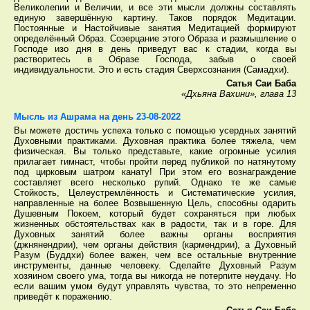
Великолепии и Величии, и все эти мысли должны составлять
единую завершённую картину. Таков порядок Медитации.
Постоянные и Настойчивые занятия Медитацией формируют
определённый Образ. Созерцание этого Образа и размышление о
Господе изо дня в день приведут вас к стадии, когда вы
растворитесь в Образе Господа, забыв о своей
индивидуальности. Это и есть стадия Сверхсознания (Самадхи).
Сатья Саи Баба
«Дхьяна Вахини», глава 13
Мысль из Ашрама на день 23-08-2022
Вы можете достичь успеха только с помощью усердных занятий
Духовными практиками. Духовная практика более тяжела, чем
физическая. Вы только представьте, какие огромные усилия
прилагает гимнаст, чтобы пройти перед публикой по натянутому
под цирковым шатром канату! При этом его вознаграждение
составляет всего несколько рупий. Однако те же самые
Стойкость, Целеустремлённость и Систематические усилия,
направленные на более Возвышенную Цель, способны одарить
Душевным Покоем, который будет сохраняться при любых
жизненных обстоятельствах как в радости, так и в горе. Для
Духовных занятий более важны органы восприятия
(джнянендрии), чем органы действия (кармендрии), а Духовный
Разум (Буддхи) более важен, чем все остальные внутренние
инструменты, данные человеку. Сделайте Духовный Разум
хозяином своего ума, тогда вы никогда не потерпите неудачу. Но
если вашим умом будут управлять чувства, то это непременно
приведёт к поражению.