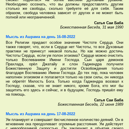
Необходимо осознать, что вы должны предоставлять другим
столько же свободы, сколько требуете её для себя. Таким
образом, свобода человека зависит от других и не может быть
полной или неограниченной.
Сатья Саи Баба
Божественная Беседа, 31 мая 1990
Мысль из Ашрама на день 16-08-2022
Все Религии придают особое значение Чистоте Сердца. Они
также говорят, что, если в Сердце нет Чистоты, то все Духовные
практики не принесут никакой пользы. Но как можно достичь
Чистоты Сердца, если ум полон эгоизма? Сердце можно очистить
только Воспеванием Имени Господа. Сын царя демонов
Прахлада, орёл Джатайу и слон Гаджендра получили
Божественную Защиту и достигли Освобождения только
благодаря Воспеванию Имени Господа. До тех пор, пока человек
наполнен эгоизмом и полагается только на свои силы, он никогда
не обретёт Милость Бога. Только когда Гаджендра воззвал к
Господу, сказав, что не знает никого, кроме Бога, кто мог бы
защитить его здесь и сейчас, и в будущем, Господь пришёл ему
на помощь.
Сатья Саи Баба
Божественная Беседа, 22 июня 1989
Мысль из Ашрама на день 17-08-2022
Ум планирует и совершает бесчисленное количество деяний. Он в
мгновение ока преодолевает огромные расстояния. Ум действует
с невообразимой скоростью. Он заключает в объятия своего