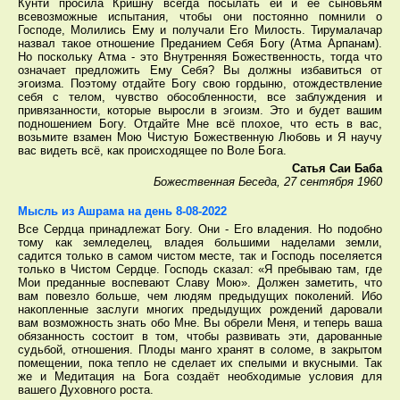
Кунти просила Кришну всегда посылать ей и её сыновьям
всевозможные испытания, чтобы они постоянно помнили о
Господе, Молились Ему и получали Его Милость. Тирумалачар
назвал такое отношение Преданием Себя Богу (Атма Арпанам).
Но поскольку Атма - это Внутренняя Божественность, тогда что
означает предложить Ему Себя? Вы должны избавиться от
эгоизма. Поэтому отдайте Богу свою гордыню, отождествление
себя с телом, чувство обособленности, все заблуждения и
привязанности, которые выросли в эгоизм. Это и будет вашим
подношением Богу. Отдайте Мне всё плохое, что есть в вас,
возьмите взамен Мою Чистую Божественную Любовь и Я научу
вас видеть всё, как происходящее по Воле Бога.
Сатья Саи Баба
Божественная Беседа, 27 сентября 1960
Мысль из Ашрама на день 8-08-2022
Все Сердца принадлежат Богу. Они - Его владения. Но подобно
тому как земледелец, владея большими наделами земли,
садится только в самом чистом месте, так и Господь поселяется
только в Чистом Сердце. Господь сказал: «Я пребываю там, где
Мои преданные воспевают Славу Мою». Должен заметить, что
вам повезло больше, чем людям предыдущих поколений. Ибо
накопленные заслуги многих предыдущих рождений даровали
вам возможность знать обо Мне. Вы обрели Меня, и теперь ваша
обязанность состоит в том, чтобы развивать эти, дарованные
судьбой, отношения. Плоды манго хранят в соломе, в закрытом
помещении, пока тепло не сделает их спелыми и вкусными. Так
же и Медитация на Бога создаёт необходимые условия для
вашего Духовного роста.