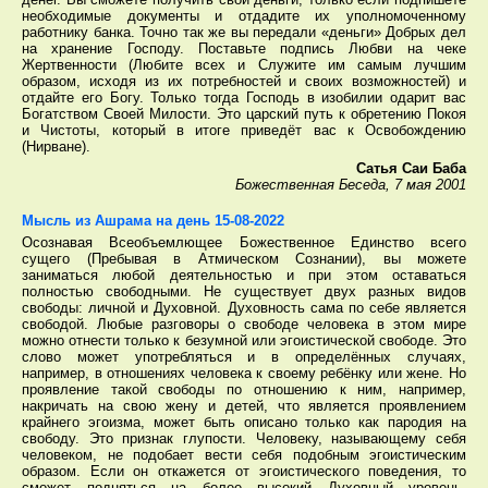
необходимые документы и отдадите их уполномоченному
работнику банка. Точно так же вы передали «деньги» Добрых дел
на хранение Господу. Поставьте подпись Любви на чеке
Жертвенности (Любите всех и Служите им самым лучшим
образом, исходя из их потребностей и своих возможностей) и
отдайте его Богу. Только тогда Господь в изобилии одарит вас
Богатством Своей Милости. Это царский путь к обретению Покоя
и Чистоты, который в итоге приведёт вас к Освобождению
(Нирване).
Сатья Саи Баба
Божественная Беседа, 7 мая 2001
Мысль из Ашрама на день 15-08-2022
Осознавая Всеобъемлющее Божественное Единство всего
сущего (Пребывая в Атмическом Сознании), вы можете
заниматься любой деятельностью и при этом оставаться
полностью свободными. Не существует двух разных видов
свободы: личной и Духовной. Духовность сама по себе является
свободой. Любые разговоры о свободе человека в этом мире
можно отнести только к безумной или эгоистической свободе. Это
слово может употребляться и в определённых случаях,
например, в отношениях человека к своему ребёнку или жене. Но
проявление такой свободы по отношению к ним, например,
накричать на свою жену и детей, что является проявлением
крайнего эгоизма, может быть описано только как пародия на
свободу. Это признак глупости. Человеку, называющему себя
человеком, не подобает вести себя подобным эгоистическим
образом. Если он откажется от эгоистического поведения, то
сможет подняться на более высокий Духовный уровень.