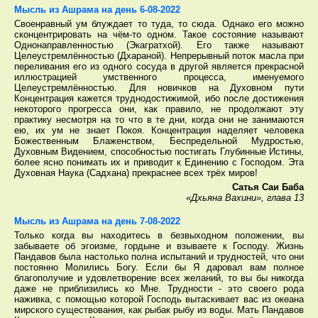
Мысль из Ашрама на день 6-08-2022
Своенравный ум блуждает то туда, то сюда. Однако его можно
сконцентрировать на чём-то одном. Такое состояние называют
Однонаправленностью (Экагратхой). Его также называют
Целеустремлённостью (Дхараной). Непрерывный поток масла при
переливания его из одного сосуда в другой является прекрасной
иллюстрацией умственного процесса, именуемого
Целеустремлённостью. Для новичков на Духовном пути
Концентрация кажется труднодостижимой, ибо после достижения
некоторого прогресса они, как правило, не продолжают эту
практику несмотря на то что в те дни, когда они не занимаются
ею, их ум не знает Покоя. Концентрация наделяет человека
Божественным Блаженством, Беспредельной Мудростью,
Духовным Видением, способностью постигать Глубинные Истины,
более ясно понимать их и приводит к Единению с Господом. Эта
Духовная Наука (Садхана) прекраснее всех трёх миров!
Сатья Саи Баба
«Дхьяна Вахини», глава 13
Мысль из Ашрама на день 7-08-2022
Только когда вы находитесь в безвыходном положении, вы
забываете об эгоизме, гордыне и взываете к Господу. Жизнь
Пандавов была настолько полна испытаний и трудностей, что они
постоянно Молились Богу. Если бы Я даровал вам полное
благополучие и удовлетворение всех желаний, то вы бы никогда
даже не приблизились ко Мне. Трудности - это своего рода
наживка, с помощью которой Господь вытаскивает вас из океана
мирского существования, как рыбак рыбу из воды. Мать Пандавов