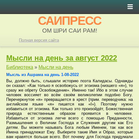
САИПРЕСС
ОМ ШРИ САИ РАМ!
Полная версия сайта
Мысли на день за август 2022
Библиотека
»
Мысли на день
Мысль из Ашрама на день 1-08-2022
Вы, должно быть, слышали историю поэта Калидасы. Однажды
он сказал: «Как только я освобожусь от эгоизма (низшего «я»), то
сразу же обрету Освобождение». Именно так! Ибо в этом случае
человек воссияет во всём своём великолепии подобно Богу.
Перечеркнутое «я» превращается в крест (прим. переводчика: на
английском языке «я» пишется как «I»). Поэтому нужно
избавиться от эгоизма. Как только это произойдёт, Божественная
природа естественным образом проявится в человеке.
Избавиться от эгоизма легче всего с помощью Преданности,
Размышления о Величии Господа и Служения другим как Его
детям. Вы можете называть Бога любым Именем, так как все
Имена принадлежат Ему. Выберите такие Имя и Образ, которые
вам нравятся больше всего. Вот почему для Господа придумали