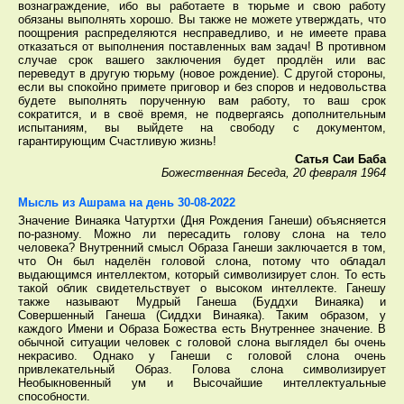
вознаграждение, ибо вы работаете в тюрьме и свою работу
обязаны выполнять хорошо. Вы также не можете утверждать, что
поощрения распределяются несправедливо, и не имеете права
отказаться от выполнения поставленных вам задач! В противном
случае срок вашего заключения будет продлён или вас
переведут в другую тюрьму (новое рождение). С другой стороны,
если вы спокойно примете приговор и без споров и недовольства
будете выполнять порученную вам работу, то ваш срок
сократится, и в своё время, не подвергаясь дополнительным
испытаниям, вы выйдете на свободу с документом,
гарантирующим Счастливую жизнь!
Сатья Саи Баба
Божественная Беседа, 20 февраля 1964
Мысль из Ашрама на день 30-08-2022
Значение Винаяка Чатуртхи (Дня Рождения Ганеши) объясняется
по-разному. Можно ли пересадить голову слона на тело
человека? Внутренний смысл Образа Ганеши заключается в том,
что Он был наделён головой слона, потому что обладал
выдающимся интеллектом, который символизирует слон. То есть
такой облик свидетельствует о высоком интеллекте. Ганешу
также называют Мудрый Ганеша (Буддхи Винаяка) и
Совершенный Ганеша (Сиддхи Винаяка). Таким образом, у
каждого Имени и Образа Божества есть Внутреннее значение. В
обычной ситуации человек с головой слона выглядел бы очень
некрасиво. Однако у Ганеши с головой слона очень
привлекательный Образ. Голова слона символизирует
Необыкновенный ум и Высочайшие интеллектуальные
способности.