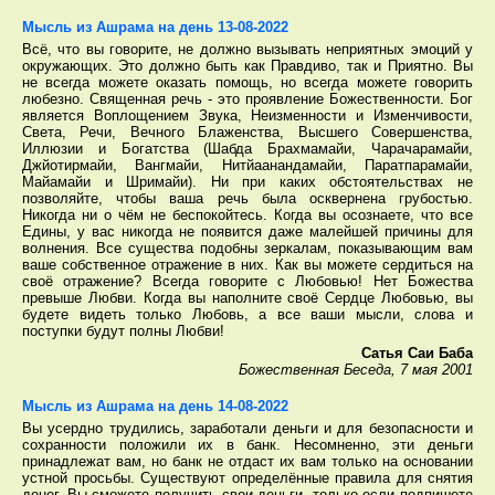
Мысль из Ашрама на день 13-08-2022
Всё, что вы говорите, не должно вызывать неприятных эмоций у
окружающих. Это должно быть как Правдиво, так и Приятно. Вы
не всегда можете оказать помощь, но всегда можете говорить
любезно. Священная речь - это проявление Божественности. Бог
является Воплощением Звука, Неизменности и Изменчивости,
Света, Речи, Вечного Блаженства, Высшего Совершенства,
Иллюзии и Богатства (Шабда Брахмамайи, Чарачарамайи,
Джйотирмайи, Вангмайи, Нитйаанандамайи, Паратпарамайи,
Майамайи и Шримайи). Ни при каких обстоятельствах не
позволяйте, чтобы ваша речь была осквернена грубостью.
Никогда ни о чём не беспокойтесь. Когда вы осознаете, что все
Едины, у вас никогда не появится даже малейшей причины для
волнения. Все существа подобны зеркалам, показывающим вам
ваше собственное отражение в них. Как вы можете сердиться на
своё отражение? Всегда говорите с Любовью! Нет Божества
превыше Любви. Когда вы наполните своё Сердце Любовью, вы
будете видеть только Любовь, а все ваши мысли, слова и
поступки будут полны Любви!
Сатья Саи Баба
Божественная Беседа, 7 мая 2001
Мысль из Ашрама на день 14-08-2022
Вы усердно трудились, заработали деньги и для безопасности и
сохранности положили их в банк. Несомненно, эти деньги
принадлежат вам, но банк не отдаст их вам только на основании
устной просьбы. Существуют определённые правила для снятия
денег. Вы сможете получить свои деньги, только если подпишете