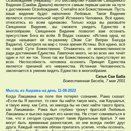
Освобождение (Нирвана) - это Бессмертие! Развитие Священного
Видения (Самйак Дришти) является самым первым шагом на пути
к достижению Освобождения. Считайте всё Божественным. Пусть
ваше видение будет наполнено Любовью. Такое Видение
является отличительной чертой Истинного Человека. Всё едино,
относитесь ко всем одинаково. Только когда вы разовьёте
Священное Видение, вы сможете увидеть Единство в
многообразии. Священное Видение позволит вам осознать
присутствие Бога во всём. В Ведах сказано: «Истина одна, но
люди называют её по-разному (Экам Сат Випрах Бахуда
Ваданти). Смотрите на мир с точки зрения Истины. Всё едино, всё
по своей Сути Божественно. Откажитесь от множественности
ради достижения Единства. Лампочек много, но во всех них течёт
один и тот же ток. Точно так же Божественность присутствует во
всех. Неспособность человека осознать Принцип Единства
является причиной его невежества. Истинная Человечность
заключается в умении видеть Единство в многообразии.
Сатья Саи Баба
Божественная Беседа, 7 мая 2001
Мысль из Ашрама на день 11-08-2022
Когда Лакшмана на поле боя потерял сознание, Рама сказал:
«Если бы Я захотел, то смог бы найти такую мать, как Каушалья,
и такую жену, как Сита, но никогда бы не смог найти такого брата,
как Лакшмана». Рама был глубоко тронут братской Любовью
Лакшманы и высоко оценил его качества. Не стоит сомневаться в
том, что и сегодня существуют такие Идеальные братья. У них
могут быть временные разногласия, но они всегда любят друг
друга. Каждый человек обязан прилагать усилия, чтобы осознать,