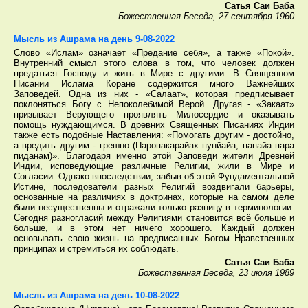
Сатья Саи Баба
Божественная Беседа, 27 сентября 1960
Мысль из Ашрама на день 9-08-2022
Слово «Ислам» означает «Предание себя», а также «Покой».
Внутренний смысл этого слова в том, что человек должен
предаться Господу и жить в Мире с другими. В Священном
Писании Ислама Коране содержится много Важнейших
Заповедей. Одна из них - «Салаат», которая предписывает
поклоняться Богу с Непоколебимой Верой. Другая - «Закаат»
призывает Верующего проявлять Милосердие и оказывать
помощь нуждающимся. В древних Священных Писаниях Индии
также есть подобные Наставления: «Помогать другим - достойно,
а вредить другим - грешно (Паропакарайах пунйайа, папайа пара
пиданам)». Благодаря именно этой Заповеди жители Древней
Индии, исповедующие различные Религии, жили в Мире и
Согласии. Однако впоследствии, забыв об этой Фундаментальной
Истине, последователи разных Религий воздвигали барьеры,
основанные на различиях в доктринах, которые на самом деле
были несущественны и отражали только разницу в терминологии.
Сегодня разногласий между Религиями становится всё больше и
больше, и в этом нет ничего хорошего. Каждый должен
основывать свою жизнь на предписанных Богом Нравственных
принципах и стремиться их соблюдать.
Сатья Саи Баба
Божественная Беседа, 23 июля 1989
Мысль из Ашрама на день 10-08-2022