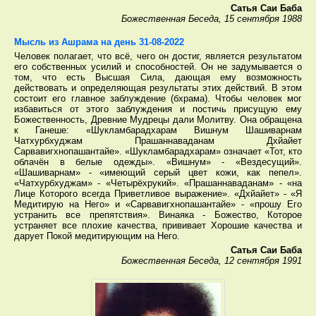
Сатья Саи Баба
Божественная Беседа, 15 сентября 1988
Мысль из Ашрама на день 31-08-2022
Человек полагает, что всё, чего он достиг, является результатом
его собственных усилий и способностей. Он не задумывается о
том, что есть Высшая Сила, дающая ему возможность
действовать и определяющая результаты этих действий. В этом
состоит его главное заблуждение (бхрама). Чтобы человек мог
избавиться от этого заблуждения и постичь присущую ему
Божественность, Древние Мудрецы дали Молитву. Она обращена
к Ганеше: «Шукламбарадхарам Вишнум Шашиварнам
Чатхурбхуджам Прашаннаваданам Дхйайет
Сарвавигхнопашантайе». «Шукламбарадхарам» означает «Тот, кто
облачён в белые одежды». «Вишнум» - «Вездесущий».
«Шашиварнам» - «имеющий серый цвет кожи, как пепел».
«Чатхурбхуджам» - «Четырёхрукий». «Прашаннаваданам» - «на
Лице Которого всегда Приветливое выражение». «Дхйайет» - «Я
Медитирую на Него» и «Сарвавигхнопашантайе» - «прошу Его
устранить все препятствия». Винаяка - Божество, Которое
устраняет все плохие качества, прививает Хорошие качества и
дарует Покой медитирующим на Него.
Сатья Саи Баба
Божественная Беседа, 12 сентября 1991