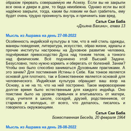
образом прервать совершаемую им Аскезу. Если вы не закрыли
все окна и двери в дом, то беда неизбежна. Однако если вы всё
надёжно закрыли, тогда, каким бы ловким ни был грабитель, ему
будет очень трудно проникнуть внутрь и причинить вам вред.
Сатья Саи Баба
«Дхьяна Вахини», глава 13
Мысль из Ашрама на день 27-08-2022
Особенность индийской культуры в том, что в ней стиль одежды,
манеры поведения, литература, искусство, образ жизни, идеалы и
прочие институты настроены на Духовное развитие человека,
подчёркивая превосходство Духа над тонким телом, а тонкого
над физическим. Всё подчинено этой Высшей Задаче.
Безусловно, тело нужно кормить и оберегать от болезней. Зачем?
Чтобы оно было способно заниматься Духовными практиками. А
это зачем? Для постижения Истины о Себе. Как тонкое является
основой для плотного, так и Божественное является основой для
человеческого. Индийская культура обращает ваш взор на
Основу, а не на то, что на ней построено. Такое мировоззрение
долгое время было естественным для каждого индийца. Оно
поистине было на уровне привычек и впитывалось от матери,
отца, учителя в школе, соседей, друзей, родственников, от
стариков и молодых, от всего, что делалось, писалось и
говорилось окружающими.
Сатья Саи Баба
Божественная Беседа, 20 февраля 1964
Мысль из Ашрама на день 28-08-2022