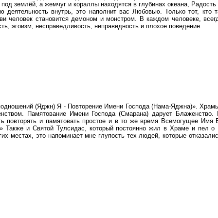
о под землёй, а жемчуг и кораллы находятся в глубинах океана, Радость
ю деятельность внутрь, это наполнит вас Любовью. Только тот, кто
бви человек становится демоном и монстром. В каждом человеке, всег
ть, эгоизм, несправедливость, неправедность и плохое поведение.
подношений (Яджн) Я - Повторение Имени Господа (Нама-Яджна)». Храмы
нством. Памятование Имени Господа (Смарана) дарует Блаженство. Н
ть повторять и памятовать простое и в то же время Всемогущее Имя 
?» Также и Святой Тулсидас, который постоянно жил в Храме и пел о
их местах, это напоминает мне глупость тех людей, которые отказалис