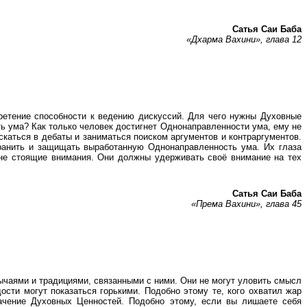
Сатья Саи Баба
«Дхарма Вахини», глава 12
ретение способности к ведению дискуссий. Для чего нужны Духовные
ь ума? Как только человек достигнет Однонаправленности ума, ему не
скаться в дебаты и заниматься поиском аргументов и контраргументов.
ранить и защищать выработанную Однонаправленность ума. Их глаза
 не стоящие внимания. Они должны удерживать своё внимание на тех
Сатья Саи Баба
«Према Вахини», глава 45
чаями и традициями, связанными с ними. Они не могут уловить смысл
сти могут показаться горькими. Подобно этому те, кого охватил жар
начение Духовных Ценностей. Подобно этому, если вы лишаете себя