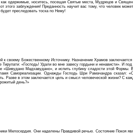
, как одержимые, носитесь, посещая Святые места, Мудрецов и Священн
от этого заблуждения! Преданность научит вас тому, что человек может
с будет преследовать тоска по Нему!
к своему Божественному Источнику. Назначение Храмов заключается в
 Тирупати: «Господь! Удали во мне завесу гордыни и ненависти». И по
не «Шивудано Мадхавудано», и испить глубину сладости этой Формы. В
Пламя Самореализации. Однажды Господь Шри Рамачандра сказал: «С 
ть. Разве в этом заключается цель и смысл человеческой жизни? С ка
прожитый день?»
ники Милосердия. Они наделены Правдивой речью. Состояние Покоя явл