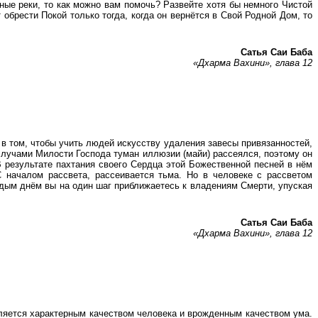
ые реки, то как можно вам помочь? Развейте хотя бы немного Чистой
 обрести Покой только тогда, когда он вернётся в Свой Родной Дом, то
Сатья Саи Баба
«Дхарма Вахини», глава 12
 том, чтобы учить людей искусству удаления завесы привязанностей,
д лучами Милости Господа туман иллюзии (майи) рассеялся, поэтому он
 результате пахтания своего Сердца этой Божественной песней в нём
началом рассвета, рассеивается тьма. Но в человеке с рассветом
ждым днём вы на один шаг приближаетесь к владениям Смерти, упуская
Сатья Саи Баба
«Дхарма Вахини», глава 12
яется характерным качеством человека и врожденным качеством ума.