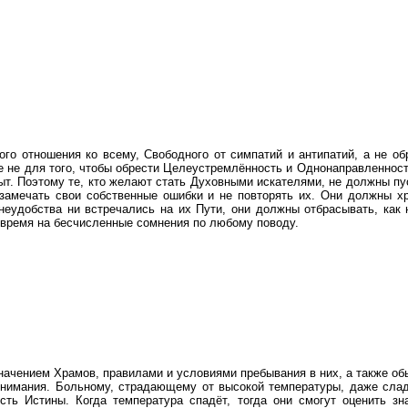
о отношения ко всему, Свободного от симпатий и антипатий, а не об
ве не для того, чтобы обрести Целеустремлённость и Однонаправленност
ыт. Поэтому те, кто желают стать Духовными искателями, не должны пу
замечать свои собственные ошибки и не повторять их. Они должны х
неудобства ни встречались на их Пути, они должны отбрасывать, как
е время на бесчисленные сомнения по любому поводу.
чением Храмов, правилами и условиями пребывания в них, а также обы
понимания. Больному, страдающему от высокой температуры, даже сладо
сть Истины. Когда температура спадёт, тогда они смогут оценить з