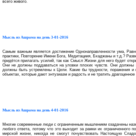
всего живого.
Мысль из Ашрама на день 3-01-2016
Самым важным является достижение Однонаправленности ума, Равног
практики, Повторение Имени Бога, Медитациия, Бхаджаны и т.д.? Раз
придётся прилагать усилий, так как Смысл Жизни для него будет откр
Они не должны поддаваться на уловки плохих чувств. Они должны 
должны быть устремлены к Цели. Какие бы трудности, поражения и 
объектах, которые дают энтузиазм и радость и не тратить драгоценно
Мысль из Ашрама на день 4-01-2016
Многие современные люди с ограниченным мышлением озадачены назна
любого ответа, потому что это выходит за рамки их ограниченного 
мирской жизни, никогда не смогут почувствовать Настоящую Сладо