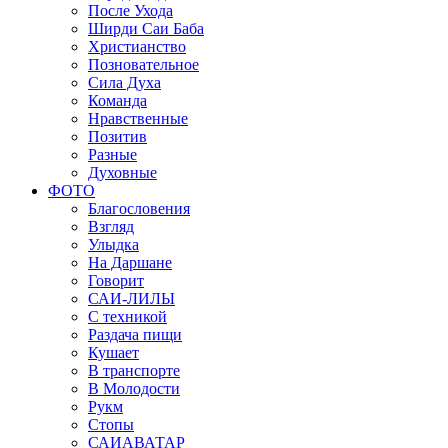
После Ухода
Ширди Саи Баба
Христианство
Позновательное
Сила Духа
Команда
Нравственные
Позитив
Разные
Духовные
ФОТО
Благословения
Взгляд
Улыдка
На Даршане
Говорит
САИ-ЛИЛЫ
С техникой
Раздача пищи
Кушает
В транспорте
В Молодости
Рукм
Стопы
САИАВАТАР