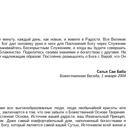
 минуту, каждый день, как новые, и живите в Радости. Все Великие
 Бог дал человеку руки и ноги для Поклонения Богу через Служение
занимайтесь Бескорыстным Служением, и когда вы будете совершать
Блаженство. Поделитесь своими знаниями и богатством с другими. На
я надлежащим образом. Постоянно размышлять о Боге с Верой, что Он
Сатья Саи Баба
Божественная Беседа, 1 января 2004
азве все высокообразованные люди, люди необычайной красоты или
 заключается в том, что они забыли о Божественной Основе Творения.
Истинная Основа, Источник вашей радости, ваш Изначальный Принцип,
ым. Даже самый комфортабельный дом, наполненный богатствами и
Богу, который является самой вашей Сутью, Источником всей жизни и