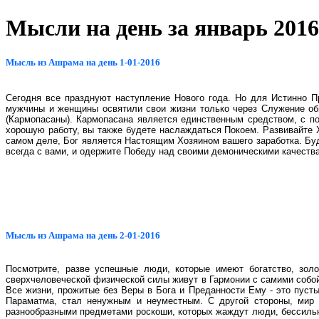
Мысли на день за январь 2016
Мысль из Ашрама на день 1-01-2016
Сегодня все празднуют наступление Нового года. Но для Истинно П
мужчины и женщины освятили свои жизни только через Служение общ
(Кармопасаны). Кармопасана является единственным средством, с 
хорошую работу, вы также будете наслаждаться Покоем. Развивайте 
самом деле, Бог является Настоящим Хозяином вашего заработка. Бу
всегда с вами, и одержите Победу над своими демоническими качеств
Мысль из Ашрама на день 2-01-2016
Посмотрите, разве успешные люди, которые имеют богатство, зол
сверхчеловеческой физической силы живут в Гармонии с самими собой
Все жизни, прожитые без Веры в Бога и Преданности Ему - это пуст
Параматма, стал ненужным и неуместным. С другой стороны, мир
разнообразными предметами роскоши, которых жаждут люди, бессильн