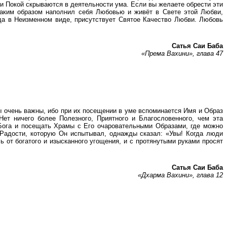
 и Покой скрываются в деятельности ума. Если вы желаете обрести эти
 таким образом наполнил себя Любовью и живёт в Свете этой Любви,
да в Неизменном виде, присутствует Святое Качество Любви. Любовь
Сатья Саи Баба
«Према Вахини», глава 47
 очень важны, ибо при их посещении в уме вспоминается Имя и Образ
ет ничего более Полезного, Приятного и Благословенного, чем эта
Бога и посещать Храмы с Его очаровательными Образами, где можно
 Радости, которую Он испытывал, однажды сказал: «Увы! Когда люди
ь от богатого и изысканного угощения, и с протянутыми руками просят
Сатья Саи Баба
«Дхарма Вахини», глава 12