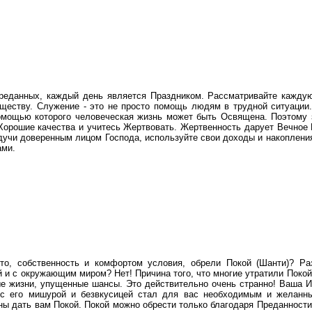
реданных, каждый день является Праздником. Рассматривайте каждую
еству. Служение - это не просто помощь людям в трудной ситуации.
помощью которого человеческая жизнь может быть Освящена. Поэтому 
Хорошие качества и учитесь Жертвовать. Жертвенность дарует Вечное 
дучи доверенным лицом Господа, используйте свои доходы и накоплени
ами.
ото, собственность и комфортом условия, обрели Покой (Шанти)? Р
 и с окружающим миром? Нет! Причина того, что многие утратили Покой,
ые жизни, упущенные шансы. Это действительно очень странно! Ваша 
 с его мишурой и безвкусицей стал для вас необходимым и желанн
ы дать вам Покой. Покой можно обрести только благодаря Преданности 