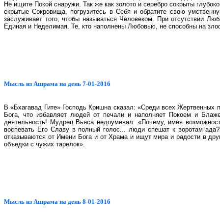
Не ищите Покой снаружи. Так же как золото и серебро сокрыты глубок
скрытые Сокровища, погрузитесь в Себя и обратите свою умственну
заслуживает того, чтобы называться Человеком. При отсутствии Лю
Единая и Неделимая. Те, кто наполнены Любовью, не способны на злос
Мысль из Ашрама на день 7-01-2016
В «Бхагавад Гите» Господь Кришна сказал: «Среди всех Жертвенных 
Бога, что избавляет людей от печали и наполняет Покоем и Блаже
деятельность! Мудрец Вьяса недоумевал: «Почему, имея возможнос
воспевать Его Славу в полный голос... люди спешат к воротам ада
отказываются от Имени Бога и от Храма и ищут мира и радости в друг
объедки с чужих тарелок».
Мысль из Ашрама на день 8-01-2016