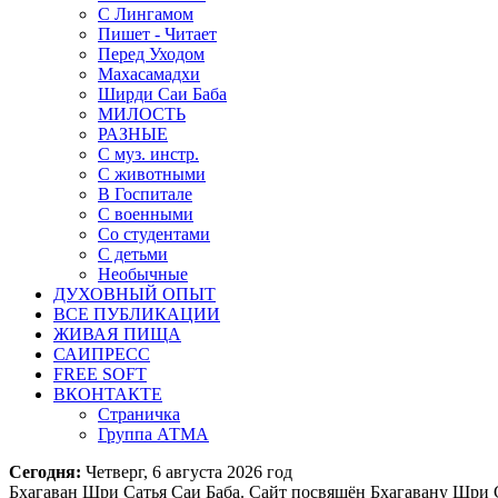
С Лингамом
Пишет - Читает
Перед Уходом
Махасамадхи
Ширди Саи Баба
МИЛОСТЬ
РАЗНЫЕ
С муз. инстр.
С животными
В Госпитале
С военными
Со студентами
С детьми
Необычные
ДУХОВНЫЙ ОПЫТ
ВСЕ ПУБЛИКАЦИИ
ЖИВАЯ ПИЩА
САИПРЕСС
FREE SOFT
ВКОНТАКТЕ
Страничка
Группа АТМА
Сегодня:
Четверг, 6 августа 2026 год
Бхагаван Шри Сатья Саи Баба. Сайт посвящён Бхагавану Шри