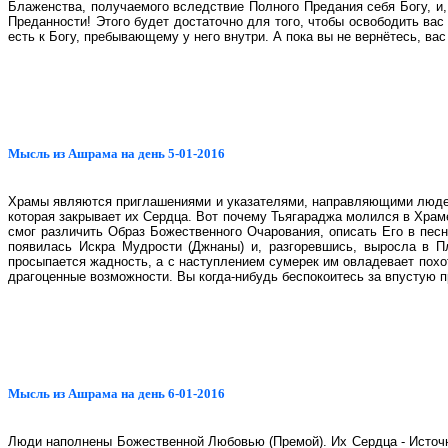
Блаженства, получаемого вследствие Полного Предания себя Богу, и
Преданности! Этого будет достаточно для того, чтобы освободить вас 
есть к Богу, пребывающему у него внутри. А пока вы не вернётесь, ва
Мысль из Ашрама на день 5-01-2016
Храмы являются приглашениями и указателями, направляющими людей 
которая закрывает их Сердца. Вот почему Тьягараджа молился в Храме
смог различить Образ Божественного Очарования, описать Его в пес
появилась Искра Мудрости (Джнаны) и, разгоревшись, выросла в 
просыпается жадность, а с наступлением сумерек им овладевает похо
драгоценные возможности. Вы когда-нибудь беспокоитесь за впустую 
Мысль из Ашрама на день 6-01-2016
Люди наполнены Божественной Любовью (Премой). Их Сердца - Источ