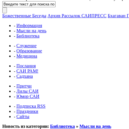
Божественные Беседы
Архив Рассылок САИПРЕСС
Бхагаван 
-
Информация
-
Мысли на день
-
Библиотека
-
Служение
-
Образование
-
Медицина
-
Послания
-
САИ РАМ!
-
Садхана
-
Притчи
-
Лилы САИ
-
Юмор САИ
-
Подписка RSS
-
Праздники
-
Сайты
Новость из категории:
Библиотека
»
Мысли на день