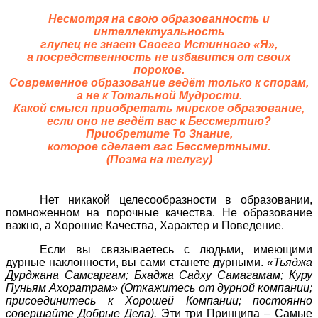
Несмотря на свою образованность и
интеллектуальность
глупец не знает Своего Истинного «Я»,
а посредственность не избавится от своих
пороков.
Современное образование ведёт только к спорам,
а не к Тотальной Мудрости.
Какой смысл приобретать мирское образование,
если оно не ведёт вас к Бессмертию?
Приобретите То Знание,
которое сделает вас Бессмертными.
(Поэма на телугу)
Нет никакой целесообразности в образовании,
помноженном на порочные качества. Не образование
важно, а Хорошие Качества, Характер и Поведение.
Если вы связываетесь с людьми, имеющими
дурные наклонности, вы сами станете дурными.
«Тьяджа
Дурджана Самсаргам; Бхаджа Садху Самагамам; Куру
Пуньям Ахоратрам» (Откажитесь от дурной компании;
присоединитесь к Хорошей Компании; постоянно
совершайте Добрые Дела).
Эти три Принципа – Самые