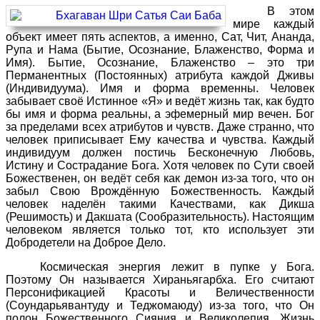
В этом
мире каждый
объект имеет пять аспектов, а именно, Сат, Чит, Ананда,
Рупа и Нама (Бытие, Осознание, Блаженство, Форма и
Имя). Бытие, Осознание, Блаженство – это три
Перманентных (Постоянных) атрибута каждой Дживы
(Индивидуума). Имя и форма временны. Человек
забывает своё Истинное «Я» и ведёт жизнь так, как будто
бы имя и форма реальны, а эфемерный мир вечен. Бог
за пределами всех атрибутов и чувств. Даже странно, что
человек приписывает Ему качества и чувства. Каждый
индивидуум должен постичь Бесконечную Любовь,
Истину и Сострадание Бога. Хотя человек по Сути своей
Божественен, он ведёт себя как демон из-за того, что он
забыл Свою Врождённую Божественность. Каждый
человек наделён такими Качествами, как Дикша
(Решимость) и Дакшата (Сообразительность). Настоящим
человеком является только тот, кто использует эти
Добродетели на Доброе Дело.
Космическая энергия лежит в пупке у Бога.
Поэтому Он называется Хираньягарбха. Его считают
Персонификацией Красоты и Величественности
(Соундарьявантуду и Теджомаюду) из-за того, что Он
полон Божественного Сияния и Великолепия. Жизнь