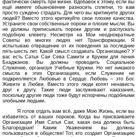
фактически смерть при жизни. Вдобавок к этому, если вы
ещё имеете обыкновение разносить сплетни, то вам
просто суждено страдать. Для чего вы критикуете других
людей? Вместо этого критикуйте свои плохие качества.
Устраните свои собственные пороки и плохие мысли. Вы
не должны приписывать пороки другим и распускать
подобную клевету. Несмотря на Мои неоднократные
Советы во многих людях нет Трансформации. Я
испытываю отвращение от их поведения за последние
пять-шесть лет. Какой смысл создавать Организацию? У
вас есть Сатья Саи Сева Самити и Кружки для пения
Бхаджанов. Вы должны проводить Социальное
Служение, организуя Учебные Кружки. Но нет никакого
смысла в этих Организациях, если Служение не
подкрепляется Любовью в Сердце. Любовь – это Бог.
Живите в Любви. Вместо этого люди копят ненависть
друг к другу. Такие люди заслуживают наказания,
поскольку другие люди тоже будут испорчены подобными
злобными людьми.
Я готов отдать вам всё, даже Мою Жизнь, если вы
избавитесь от ваших пороков. Когда вы присваиваете
Организации Имя Сатья Саи, какая она должна быть
Благородная! Каким Уважением вы должны
пользоваться в обществе! Тот, кто создает Организацию