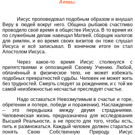
Атмы.
Иисус проповедовал подобным образом и внушал
Веру в людей вокруг него. Община рыбаков счастливо
проводило своё время в обществе Иисуса. В то время их
по служебным делам навещал Матвей, сборщик налогов
для римлян, и во время своих визитов он тоже слушал
Иисуса и всё записывал. В конечном итоге он стал
Апостолом Иисуса.
Через какое-то время Иисус столкнулся с
препятствиями и оппозицией Своему Учению. Любой,
облачённый в физическое тело, не может избежать
подобных превратностей судьбы. Человек не может жить
без трудностей. Смерть следует за рождением, и с той же
самой неизбежностью несчастье преследует счастье.
Надо оставаться Невозмутимым в счастье и горе,
обретении и потере, победе и поражении). Наслаждение
– это передышка между двумя страданиями.
Человеческая жизнь предназначена для исследования
Высшей Реальности, а не просто для того, чтобы есть,
пить и размножаться. Каждый человек должен стараться
понять Свою Собственную Природу. Иисус