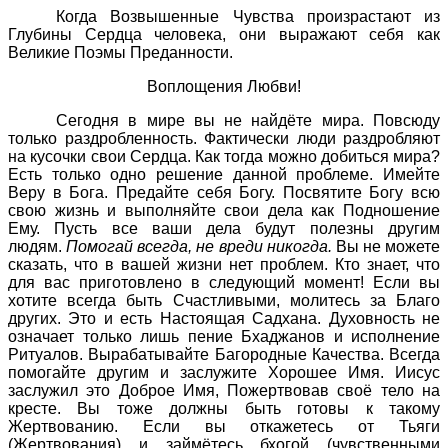
Когда Возвышенные Чувства произрастают из
Глубины Сердца человека, они выражают себя как
Великие Поэмы Преданности.
Воплощения Любви!
Сегодня в мире вы не найдёте мира. Повсюду
только раздробленность. Фактически люди раздробляют
на кусочки свои Сердца. Как тогда можно добиться мира?
Есть только одно решение данной проблеме. Имейте
Веру в Бога. Предайте себя Богу. Посвятите Богу всю
свою жизнь и выполняйте свои дела как Подношение
Ему. Пусть все ваши дела будут полезны другим
людям.
Помогай всегда, не вреди никогда.
Вы не можете
сказать, что в вашей жизни нет проблем. Кто знает, что
для вас приготовлено в следующий момент! Если вы
хотите всегда быть Счастливыми, молитесь за Благо
других. Это и есть Настоящая Садхана. Духовность не
означает только лишь пение Бхаджанов и исполнение
Ритуалов. Вырабатывайте Багородные Качества. Всегда
помогайте другим и заслужите Хорошее Имя. Иисус
заслужил это Доброе Имя, Пожертвовав своё тело на
кресте. Вы тоже должны быть готовы к такому
Жертвованию. Если вы откажетесь от Тьяги
(Жертвования) и займётесь бхогой (чувственными