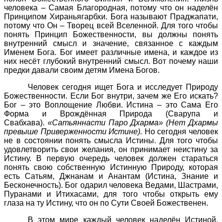
человека – Самая Благородная, потому что он наделён
Принципом Хираньягарбхи. Бога называют Праджапати,
потому что Он – Творец всей Вселенной. Для того чтобы
понять Принцип Божественности, вы должны понять
внутренний смысл и значение, связанное с каждым
Именем Бога. Бог имеет различные имена, и каждое из
них несёт глубокий внутренний смысл. Вот почему наши
предки давали своим детям Имена Богов.
Человек сегодня ищет Бога и исследует Природу
Божественности. Если Бог внутри, зачем же Его искать?
Бог – это Воплощение Любви. Истина – это Сама Его
Форма и Врождённая Природа (Сварупа и
Свабхава).
«Сатьяннасти Паро Дхарма» (Нет Дхармы
превыше Приверженности Истине).
Но сегодня человек
не в состоянии понять смысла Истины. Для того чтобы
удовлетворить свои желания, он принимает неистину за
Истину. В первую очередь человек должен стараться
понять свою собственную Истинную Природу, которая
есть Сатьям, Джнанам и Анантам (Истина, Знание и
Бесконечность). Бог одарил человека Ведами, Шастрами,
Пуранами и Итихасами, для того чтобы открыть ему
глаза на ту Истину, что он по Сути Своей Божественен.
В этом мире каждый человек наделён Истиной,