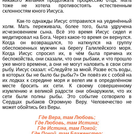
никакого желания продолжать профессию отца. Мать
тоже не хотела противостоять естественным
склонностям юного Иисуса.
Как-то однажды Иисус отправился на уединённый
холм. Мать переживала, более того, была удручена
исчезновением сына. Всё это время Иисус сидел и
медитировал на Бога. Через какое-то время он вернулся.
Когда он возвращался, то наткнулся на группу
обеспокоенных мужчин на берегу Галилейского моря.
Когда Иисус спросил их, в чём была причина их
беспокойства, они сказали, что они рыбаки, и что прошло
уже много времени, а они не могут наловить в свои сети
рыбу. Иисус сказал: «Следуйте за мной. Разве есть воды,
в которых бы не было бы рыбы?» Он повёз их с собой на
их лодках к середине моря и велел им в определённом
месте бросить их сети. К своему совершенному
изумлению и великой радости они обнаружили, что их
сети были полны рыбы. Это событие сотворило в
Сердцах рыбаков Огромную Веру. Человечество не
может обойтись без Веры.
Где Вера, там Любовь;
Где Любовь, там Истина;
Где Истина, там Покой;
Где Покой, там Блаженство;