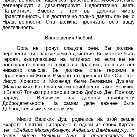
дегенерирует и дезинтегрирует. Недостаточно иметь
Патриотизм. Вместе с тем вы должны иметь
Нравственность. Не достаточно только давать лекции о
Нравственности; Она должна пронизать всю вашу
деятельность.
Воплощения Любви!
Бога не тронут сладкие речи. Вы должны
перевести эти сладкие речи в действия. Вы можете быть
героем, выступающим на митингах, но если вы не
воплощаете ваши же слова на Практике, то в них нет
никакого смысла. Вы должны стать героями в
Практической Жизни. Именно это приносит Мне Счастье.
Иисус Христос и Мохамед были Великими Душами
(Махатмами). Как Они смогли приобрести такое Величие
и Благо? Только при помощи своих Добрых Дел. Поэтому
наряду с Величием вы должны приобрести
Добродетельность. На самом деле важнее быть
Добродетельным, чем великим.
Много Великих Душ родились на этой земле
Бхарате. Святой Тьягараджа в одной из своих Киртан
пел:
«Ендаро Маханубхавулу, Андарики Ванданамулу…»
(Есть много Великих Душ, я приветствую Их