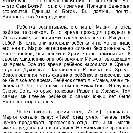
Любит Бога, – это Посланник Божий; тот, кого Любит Бог,
– это Сын Божий; тот, кто понимает Принцип Единства,
становится Единым с Богом. Вы должны понять
Важность этих Утверждений.
Ребенка воспитывала его мать, Мария, а отец
работал плотником. В то время проходил праздник в
Иерусалиме, и родители взяли маленького Иисуса с
собой. В толпе они потеряли ребёнка и не могли нигде
его найти. Мария естественно сильно беспокоилась. В
конце концов, они пошли в Храм, чтобы помолиться. К
своему удивлению они обнаружили Иисуса, выходящим
из Храма. Всё это время ребёнок находился в Храме,
слушая Духовные Наставления Раввина из Храма.
Взволнованная мать схватила ребёнка и спросила, где
он был всё это время. Ребёнок ответил: «Мама, зачем ты
боялась? Всё это время я был в Руках Бога. Я слушал
Слова Бога, которые толковал Раввин в Храме». Тем
самым мышление ребёнка с самых юных лет было
Богоориентированным.
Через какое-то время отец, Иосиф, скончался.
Мария сказала сыну: «Твой отец умер. Теперь тебе
нужно продолжать профессию отца, чтобы мы могли
иметь средства на пропитание». Но мальчик не проявлял