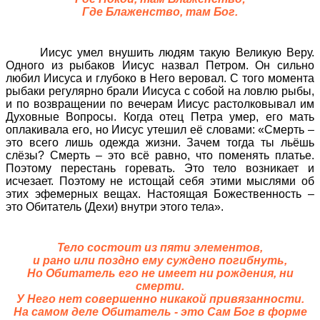
Где Блаженство, там Бог.
Иисус умел внушить людям такую Великую Веру.
Одного из рыбаков Иисус назвал Петром. Он сильно
любил Иисуса и глубоко в Него веровал. С того момента
рыбаки регулярно брали Иисуса с собой на ловлю рыбы,
и по возвращении по вечерам Иисус растолковывал им
Духовные Вопросы. Когда отец Петра умер, его мать
оплакивала его, но Иисус утешил её словами: «Смерть –
это всего лишь одежда жизни. Зачем тогда ты льёшь
слёзы? Смерть – это всё равно, что поменять платье.
Поэтому перестань горевать. Это тело возникает и
исчезает. Поэтому не истощай себя этими мыслями об
этих эфемерных вещах. Настоящая Божественность –
это Обитатель (Дехи) внутри этого тела».
Тело состоит из пяти элементов,
и рано или поздно ему суждено погибнуть,
Но Обитатель его не имеет ни рождения, ни
смерти.
У Него нет совершенно никакой привязанности.
На самом деле Обитатель - это Сам Бог в форме