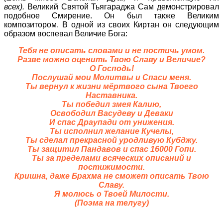
всех).
Великий Святой Тьягараджа Сам демонстрировал
подобное Смирение. Он был также Великим
композитором. В одной из своих Киртан он следующим
образом воспевал Величие Бога:
Тебя не описать словами и не постичь умом.
Разве можно оценить Твою Славу и Величие?
О Господь!
Послушай мои Молитвы и Спаси меня.
Ты вернул к жизни мёртвого сына Твоего
Наставника.
Ты победил змея Калию,
Освободил Васудеву и Деваки
И спас Драупади от унижения.
Ты исполнил желание Кучелы,
Ты сделал прекрасной уродливую Кубджу.
Ты защитил Пандавов и спас 16000 Гопи.
Ты за пределами всяческих описаний и
постижимости.
Кришна, даже Брахма не сможет описать Твою
Славу.
Я молюсь о Твоей Милости.
(Поэма на телугу)