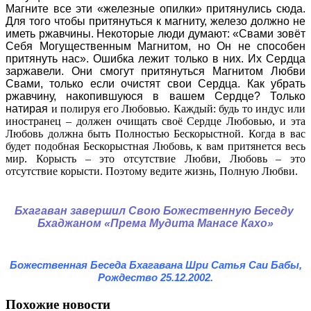
Магните все эти «железные опилки» притянулись сюда.
Для того чтобы притянуться к магниту, железо должно не
иметь ржавчины. Некоторые люди думают: «Свами зовёт
Себя Могущественным Магнитом, но Он не способен
притянуть нас». Ошибка лежит только в них. Их Сердца
заржавели. Они смогут притянуться Магнитом Любви
Свами, только если очистят свои Сердца. Как убрать
ржавчину, накопившуюся в вашем Сердце? Только
натирая
и полируя его Любовью. Каждый: будь то индус или
иностранец – должен очищать своё Сердце Любовью, и эта
Любовь должна быть Полностью Бескорыстной. Когда в вас
будет подобная Бескорыстная Любовь, к вам притянется весь
мир. Корысть – это отсутствие Любви, Любовь – это
отсутствие корысти. Поэтому ведите жизнь, Полную Любви.
Бхагаван завершил Свою Божественную Беседу
Бхаджаном «Према Мудита Манасе Кахо»
Божественная Беседа Бхагавана Шри Сатья Саи Бабы,
Рождество 25.12.2002.
Похожие новости