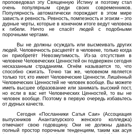
проповедовал эту Священную Истину и поэтому стал
очень популярным среди своих современников.
Популярность автоматически порождает в этом мире
зависть и ревность. Ревность, помпезность и эгоизм – это
дурные черты, которые в конечном итоге ведут человека
к гибели. Ничто не спасёт людей с подобными
порочными чертами.
Вы не должны осуждать или высмеивать других
людей. Человечность расцветёт в человеке, только когда
он приобретёт Невозмутимость. Из-за отсутствия в
человеке Человеческих Ценностей он подвержен сегодня
несказанным страданиям. Огнём называется то, что
способно сжигать. Точно так же, человеком является
только тот, кто имеет Человеческие Ценности. Лишённый
Человеческих Ценностей не человек вообще. Вы можете
иметь высшее образование или занимать высокий пост,
но если в вас нет Человеческих Ценностей, то вы не
человек вообще. Поэтому в первую очередь избавьтесь
от дурных качеств.
Сегодня «Посланники Сатья Саи» (Ассоциация
выпускников Анантапурского женского колледжа)
отмечают свою годовщину. Они не должны давать
полный простор порочным тенденциям, таким как асуя