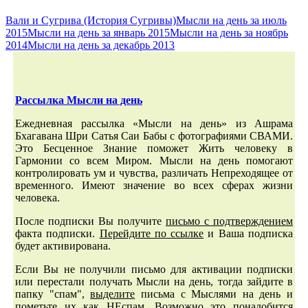
Вали и Сугрива (История Сугривы)
Мысли на день за июль
2015
Мысли на день за январь 2015
Мысли на день за ноябрь
2014
Мысли на день за декабрь 2013
Рассылка
Мысли на день
Ежедневная рассылка «Мысли на день» из Ашрама
Бхагавана Шри Сатья Саи Бабы с фотографиями СВАМИ.
Это Бесценное Знание поможет Жить человеку в
Гармонии со всем Миром. Мысли на день помогают
контролировать ум и чувства, различать Непреходящее от
временного. Имеют значение во всех сферах жизни
человека.
После подписки Вы получите
письмо с подтверждением
факта подписки.
Перейдите по ссылке
и Ваша подписка
будет активирована.
Если Вы не получили письмо для активации подписки
или перестали получать Мысли на день, тогда зайдите в
папку "cпaм",
выделите
письма с Мыслями на день и
пометьте их как
НЕcпaм
. Возможно это понадобится