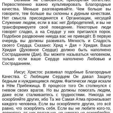
Первостепенно важно культивировать Благородные
качества. Меньше разговаривайте. Чем больше вы
говорите, тем больше вы склонны к дурным качествам.
Нет смысла присоединятся к Организации, несущей
Служение людям, если в вас нет Добродетелей, и вы не
трансформируете своё поведение. Некоторые люди
говорят сладко, а на Сердце у них притаился порок.
Подобное раздвоение никуда вас не приведёт. В первую
очередь вы должны развивать Мягкость и Сладость
своего Сердца. Сказано: Хрид + Дая = Хридая. Ваше
Хридая (Духовное Сердце) должно быть наполнено
Состраданием (Дая). Вы можете называться человеком,
только если ваше Сердце наполнено Любовью и
Состраданием.
Иисус Христос развивал подобные Благородные
Качества. С Любящим Сердцем Он давал Защиту
бедным и нуждающимся людям. Фактически люди искали
в Нём Прибежища. В процессе того Он столкнулся с
гневом своих врагов. Но вы должны помогать людям,
даже если сталкиваетесь с трудностями. Никогда не
оскорбляйте других, ибо Та же Самая Атма пронизывает
каждого человека. Если вы оскорбляете других, это всё
равно, что оскорблять себя. Если вы не любите кого-то,
держитесь от них подальше, но никогда не оскорбляйте.