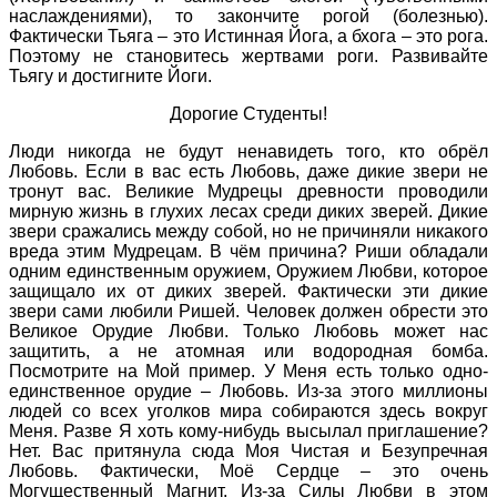
наслаждениями), то закончите рогой (болезнью).
Фактически Тьяга – это Истинная Йога, а бхога – это рога.
Поэтому не становитесь жертвами роги. Развивайте
Тьягу и достигните Йоги.
Дорогие Студенты!
Люди никогда не будут ненавидеть того, кто обрёл
Любовь. Если в вас есть Любовь, даже дикие звери не
тронут вас. Великие Мудрецы древности проводили
мирную жизнь в глухих лесах среди диких зверей. Дикие
звери сражались между собой, но не причиняли никакого
вреда этим Мудрецам. В чём причина? Риши обладали
одним единственным оружием, Оружием Любви, которое
защищало их от диких зверей. Фактически эти дикие
звери сами любили Ришей. Человек должен обрести это
Великое Орудие Любви. Только Любовь может нас
защитить, а не атомная или водородная бомба.
Посмотрите на Мой пример. У Меня есть только одно-
единственное орудие – Любовь. Из-за этого миллионы
людей со всех уголков мира собираются здесь вокруг
Меня. Разве Я хоть кому-нибудь высылал приглашение?
Нет. Вас притянула сюда Моя Чистая и Безупречная
Любовь. Фактически, Моё Сердце – это очень
Могущественный Магнит. Из-за Силы Любви в этом