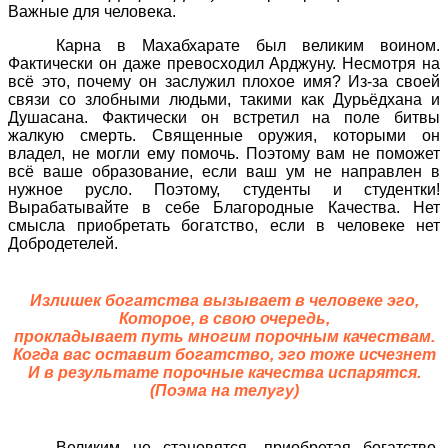
Важные для человека.
Карна в Махабхарате был великим воином.
Фактически он даже превосходил Арджуну. Несмотря на
всё это, почему он заслужил плохое имя? Из-за своей
связи со злобными людьми, такими как Дурьёдхана и
Душасана. Фактически он встретил на поле битвы
жалкую смерть. Священные оружия, которыми он
владел, не могли ему помочь. Поэтому вам не поможет
всё ваше образование, если ваш ум не направлен в
нужное русло. Поэтому, студенты и студентки!
Вырабатывайте в себе Благородные Качества. Нет
смысла приобретать богатство, если в человеке нет
Добродетелей.
Излишек богатства вызывает в человеке эго,
Которое, в свою очередь,
прокладывает путь многим порочным качествам.
Когда вас оставит богатство, эго тоже исчезнет
И в результате порочные качества испарятся.
(Поэма на телугу)
Великим не становятся, приобретая богатство.