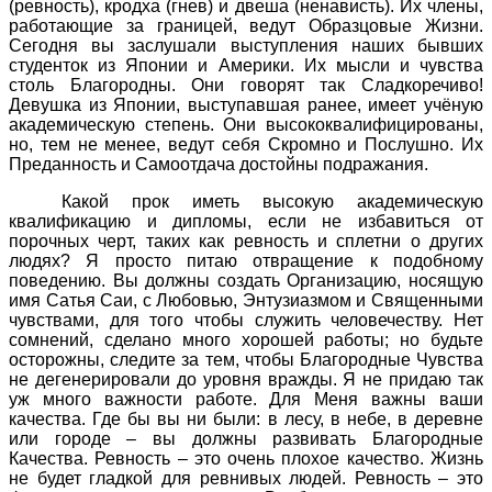
(ревность), кродха (гнев) и двеша (ненависть). Их члены,
работающие за границей, ведут Образцовые Жизни.
Сегодня вы заслушали выступления наших бывших
студенток из Японии и Америки. Их мысли и чувства
столь Благородны. Они говорят так Сладкоречиво!
Девушка из Японии, выступавшая ранее, имеет учёную
академическую степень. Они высококвалифицированы,
но, тем не менее, ведут себя Скромно и Послушно. Их
Преданность и Самоотдача достойны подражания.
Какой прок иметь высокую академическую
квалификацию и дипломы, если не избавиться от
порочных черт, таких как ревность и сплетни о других
людях? Я просто питаю отвращение к подобному
поведению. Вы должны создать Организацию, носящую
имя Сатья Саи, с Любовью, Энтузиазмом и Священными
чувствами, для того чтобы служить человечеству. Нет
сомнений, сделано много хорошей работы; но будьте
осторожны, следите за тем, чтобы Благородные Чувства
не дегенерировали до уровня вражды. Я не придаю так
уж много важности работе. Для Меня важны ваши
качества. Где бы вы ни были: в лесу, в небе, в деревне
или городе – вы должны развивать Благородные
Качества. Ревность – это очень плохое качество. Жизнь
не будет гладкой для ревнивых людей. Ревность – это