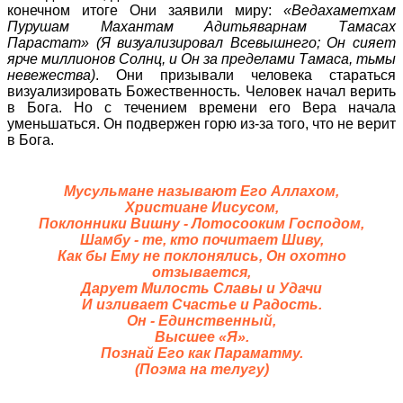
конечном итоге Они заявили миру:
«Ведахаметхам
Пурушам Махантам Адитьяварнам Тамасах
Парастат» (Я визуализировал Всевышнего; Он сияет
ярче миллионов Солнц, и Он за пределами Тамаса, тьмы
невежества)
. Они призывали человека стараться
визуализировать Божественность. Человек начал верить
в Бога. Но с течением времени его Вера начала
уменьшаться. Он подвержен горю из-за того, что не верит
в Бога.
Мусульмане называют Его Аллахом,
Христиане Иисусом,
Поклонники Вишну - Лотосооким Господом,
Шамбу - те, кто почитает Шиву,
Как бы Ему не поклонялись, Он охотно
отзывается,
Дарует Милость Славы и Удачи
И изливает Счастье и Радость.
Он - Единственный,
Высшее «Я».
Познай Его как Параматму.
(Поэма на телугу)