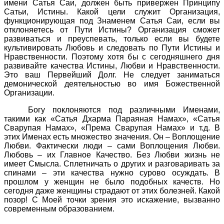
имени Сатья Саи, должен быть привержен Принципу
Сатьи, Истины. Какой цели служит Организация,
функционирующая под Знаменем Сатья Саи, если вы
отклоняетесь от Пути Истины? Организация сможет
развиваться и преуспевать, только если вы будете
культивировать Любовь и следовать по Пути Истины и
Нравственности. Поэтому хотя бы с сегодняшнего дня
развивайте качества Истины, Любви и Нравственности.
Это ваш Первейший Долг. Не следует заниматься
демонической деятельностью во имя Божественной
Организации.
Богу поклоняются под различными Именами,
такими как «Сатья Дхарма Параяная Намах», «Сатья
Сварупая Намах», «Према Сварупая Намах» и т.д. В
этих Именах есть множество значения. Он – Воплощение
Любви. Фактически люди – сами Воплощения Любви.
Любовь – их Главное Качество. Без Любви жизнь не
имеет Смысла. Сплетничать о других и разговаривать за
спинами – эти качества нужно сурово осуждать. В
прошлом у женщин не было подобных качеств. Но
сегодня даже женщины страдают от этих болезней. Какой
позор! С Моей точки зрения это искажение, вызванно
современным образованием.