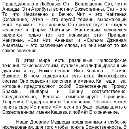
Праведностью и Любовью. Он – Воплощение Сат, Чит и
Ананды. Эти Атрибуты воистину Божественны. Сат – это
То, что Неизменно и Вечно. Чит – это Чайтанья
(Осознание). Атма – это другой термин, выражающий
Бога. Брахма – Её синоним. Он присутствует в каждом
человеке в форме Чайтаньи. Настоящим человеком
является только тот, кто понимает этот Принцип
Чайтаньи. «Сат Чит Ананда» и «Сатьям Джнанам
Анантам» – это различные слова, но они имеют то же
самое значение.
В этом мире есть различные Философские
течения, такие как атеизм, дуализм, квалифицированный
дуализм и т.д. Божественное Имя Кешава – Самое
Важное. В нём содержится суть всех Философских
систем. Оно содержит три слога, а именно, Ка + еша + ва,
которые представляют собой Божественную Троицу
Брахмы, Ишвары и Вишну соответственно.
Следовательно, Кешава символизирует Принципы
Творения, Поддержания и Растворения. Человек может
понять своё Истинное «Я», если он будет размышлять о
Божественном Имени Кешава и поймёт Его значение.
Наши Древние Мудрецы предпринимали глубокие
исследования, для того чтобы понять Божественность. В