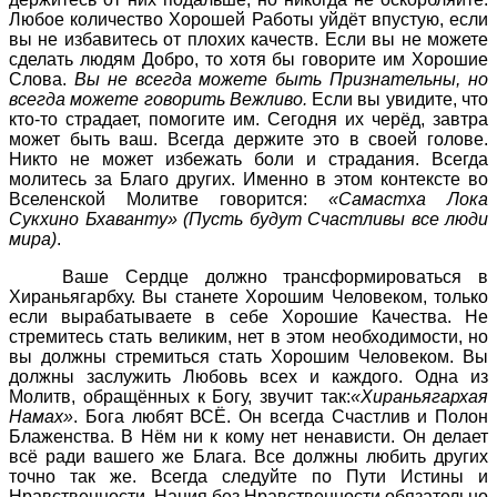
Любое количество Хорошей Работы уйдёт впустую, если
вы не избавитесь от плохих качеств. Если вы не можете
сделать людям Добро, то хотя бы говорите им Хорошие
Слова.
Вы не всегда можете быть Признательны, но
всегда можете говорить Вежливо.
Если вы увидите, что
кто-то страдает, помогите им. Сегодня их черёд, завтра
может быть ваш. Всегда держите это в своей голове.
Никто не может избежать боли и страдания. Всегда
молитесь за Благо других. Именно в этом контексте во
Вселенской Молитве говорится:
«Самастха Лока
Сукхино Бхаванту» (Пусть будут Счастливы все люди
мира)
.
Ваше Сердце должно трансформироваться в
Хираньягарбху. Вы станете Хорошим Человеком, только
если вырабатываете в себе Хорошие Качества. Не
стремитесь стать великим, нет в этом необходимости, но
вы должны стремиться стать Хорошим Человеком. Вы
должны заслужить Любовь всех и каждого. Одна из
Молитв, обращённых к Богу, звучит так:
«Хираньягархая
Намах»
. Бога любят ВСЁ. Он всегда Счастлив и Полон
Блаженства. В Нём ни к кому нет ненависти. Он делает
всё ради вашего же Блага. Все должны любить других
точно так же. Всегда следуйте по Пути Истины и
Нравственности. Нация без Нравственности обязательно